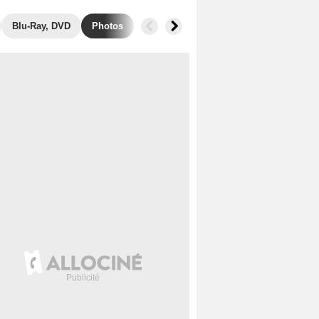
Blu-Ray, DVD
Photos
Musique
Secrets de tournage
B