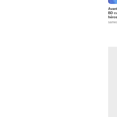
Avant
BD cu
héros
samed