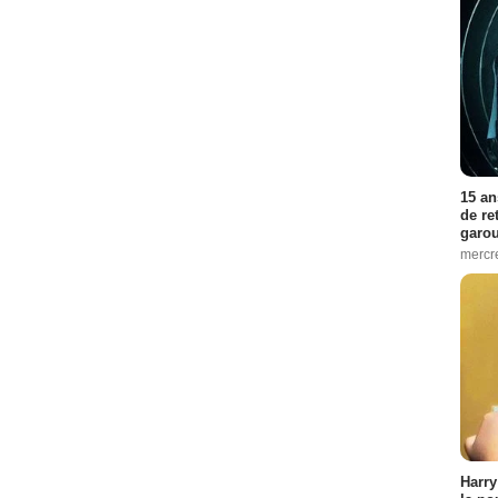
15 an
de re
garo
mercre
Harry