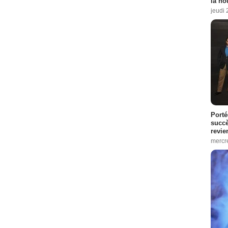
la no
jeudi
Porté
succè
revie
mercre