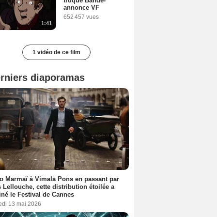
truqué Bande-
annonce VF
652 457 vues
1:41
1 vidéo de ce film
rniers diaporamas
o Marmaï à Vimala Pons en passant par
s Lellouche, cette distribution étoilée a
iné le Festival de Cannes
edi 13 mai 2026