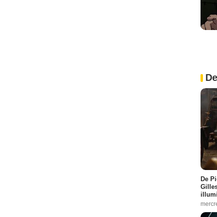
De
De Pi
Gille
illum
mercr