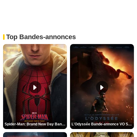
Top Bandes-annonces
Spider-Man: Brand New Day Bande-annonce VO STFR
L'Odyssée Bande-annonce VO STFR