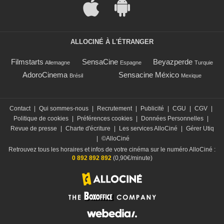
ALLOCINÉ À L'ÉTRANGER
Filmstarts
SensaCine
Beyazperde
Allemagne
Espagne
Turquie
AdoroCinema
Sensacine México
Brésil
Mexique
Contact
|
Qui sommes-nous
|
Recrutement
|
Publicité
|
CGU
|
CGV
|
Politique de cookies
|
Préférences cookies
|
Données Personnelles
|
Revue de presse
|
Charte d'écriture
|
Les services AlloCiné
|
Gérer Utiq
|
©AlloCiné
Retrouvez tous les horaires et infos de votre cinéma sur le numéro AlloCiné :
0 892 892 892
(0,90€/minute)