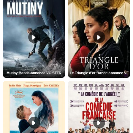
Mutiny Bande-annonce VO STFR
Le Triangle d'or Bande-annonce VF