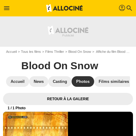
profil
menu
search
Accueil
Tous les films
Films Thriller
Blood On Snow
Affiche du film Blood On Snow - Photo 1
Blood On Snow
Accueil
News
Casting
Photos
Films similaires
RETOUR À LA GALERIE
1
/ 1 Photo