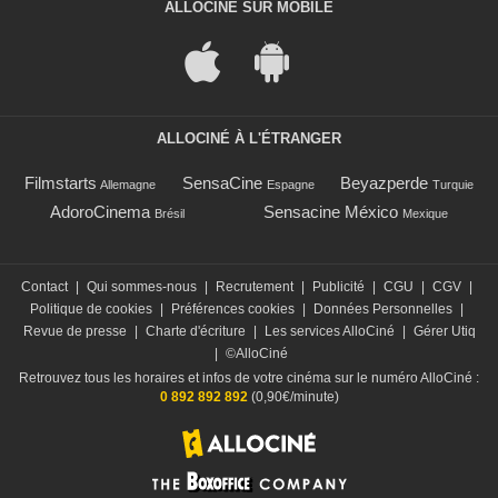
ALLOCINÉ SUR MOBILE
ALLOCINÉ À L'ÉTRANGER
Filmstarts
SensaCine
Beyazperde
Allemagne
Espagne
Turquie
AdoroCinema
Sensacine México
Brésil
Mexique
Contact
|
Qui sommes-nous
|
Recrutement
|
Publicité
|
CGU
|
CGV
|
Politique de cookies
|
Préférences cookies
|
Données Personnelles
|
Revue de presse
|
Charte d'écriture
|
Les services AlloCiné
|
Gérer Utiq
|
©AlloCiné
Retrouvez tous les horaires et infos de votre cinéma sur le numéro AlloCiné :
0 892 892 892
(0,90€/minute)