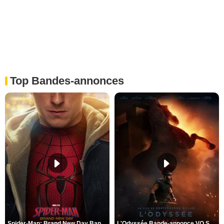
Top Bandes-annonces
Spider-Man: Brand New Day Bande-annonce VO STFR
L'Odyssée Bande-annonce VO STFR