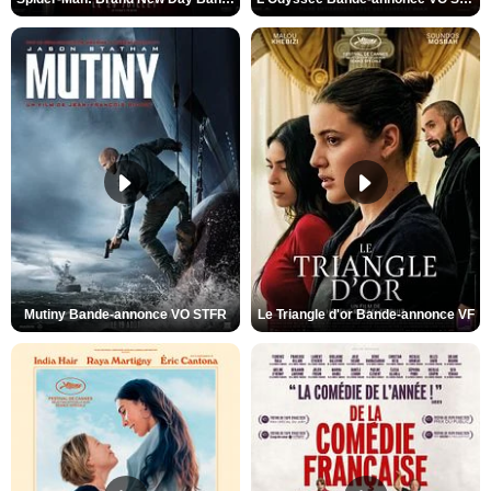
Mutiny Bande-annonce VO STFR
Le Triangle d'or Bande-annonce VF