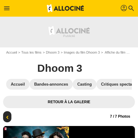
profil
menu
search
Accueil
Tous les films
Dhoom 3
Images du film Dhoom 3
Affiche du film Dhoom 3 - Photo 7
Dhoom 3
Accueil
Bandes-annonces
Casting
Critiques spectateu
RETOUR À LA GALERIE
7
/ 7 Photos