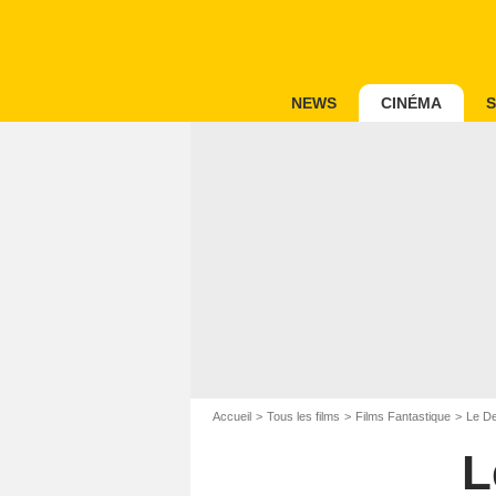
NEWS
CINÉMA
S
Accueil
Tous les films
Films Fantastique
Le De
L