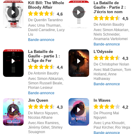
Kill Bill: The Whole
La Bataille de
Bloody Affair
Gaulle - Partie 2 :
J’écris ton nom
4,6
4,5
De Quentin Tarantino
De Antonin Baudry
Avec Uma Thurman,
David Carradine, Lucy
Avec Simon Abkarian,
Liu
Niels Schneider,
Anamaria Vartolomei
Bande-annonce
Bande-annonce
La Bataille de
L'Odyssée
Gaulle - partie 1 :
4,3
L'Âge de Fer
De Christopher Nolan
4,4
Avec Matt Damon, Tom
De Antonin Baudry
Holland, Anne
Avec Simon Abkarian,
Hathaway
Simon Russell Beale,
Bande-annonce
Florian Lesieur
Bande-annonce
Jim Queen
In Waves
4,3
4,2
De Marco Nguyen,
De Phuong Mai
Nicolas Athane
Nguyen
Avec Alex Ramires,
Avec Lyna Khoudri,
Jérémy Gillet, Shirley
Paul Kircher, Rio Vega
Souagnon
Bande-annonce