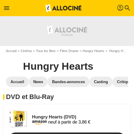
profil
menu
search
Accueil
Cinéma
Tous les films
Films Drame
Hungry Hearts
Hungry Hearts en DVD Blu Ray
Hungry Hearts
Accueil
News
Bandes-annonces
Casting
Critiques
DVD et Blu-Ray
Hungry Hearts (DVD)
neuf à partir de 3,86 €