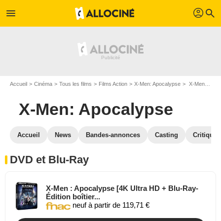
profil
menu
search
Accueil
Cinéma
Tous les films
Films Action
X-Men: Apocalypse
X-Men: Apocalypse en DVD Blu Ray
X-Men: Apocalypse
Accueil
News
Bandes-annonces
Casting
Critiques
DVD et Blu-Ray
X-Men : Apocalypse [4K Ultra HD + Blu-Ray-
Édition boîtier...
neuf à partir de 119,71 €