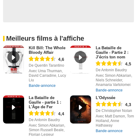
Meilleurs films à l'affiche
Kill Bill: The Whole
La Bataille de
Bloody Affair
Gaulle - Partie 2 :
J’écris ton nom
4,6
4,5
De Quentin Tarantino
De Antonin Baudry
Avec Uma Thurman,
David Carradine, Lucy
Avec Simon Abkarian,
Liu
Niels Schneider,
Anamaria Vartolomei
Bande-annonce
Bande-annonce
La Bataille de
L'Odyssée
Gaulle - partie 1 :
4,3
L'Âge de Fer
De Christopher Nolan
4,4
Avec Matt Damon, Tom
De Antonin Baudry
Holland, Anne
Avec Simon Abkarian,
Hathaway
Simon Russell Beale,
Bande-annonce
Florian Lesieur