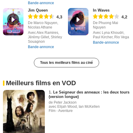
Bande-annonce
Jim Queen
In Waves
4,3
4,2
De Marco Nguyen,
De Phuong Mai
Nicolas Athane
Nguyen
Avec Alex Ramires,
Avec Lyna Khoudri,
Jérémy Gillet, Shirley
Paul Kircher, Rio Vega
Souagnon
Bande-annonce
Bande-annonce
Tous les meilleurs films au ciné
Meilleurs films en VOD
1.
Le Seigneur des anneaux : les deux tours
(version longue)
de Peter Jackson
avec Elijah Wood, Ian McKellen
Film - Aventure