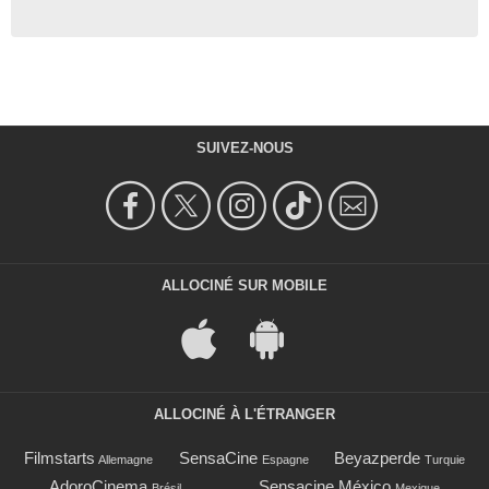
SUIVEZ-NOUS
ALLOCINÉ SUR MOBILE
ALLOCINÉ À L'ÉTRANGER
Filmstarts
SensaCine
Beyazperde
Allemagne
Espagne
Turquie
AdoroCinema
Sensacine México
Brésil
Mexique