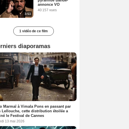
pyramide Bande-
annonce VO
40 157 vues
3:53
1 vidéo de ce film
rniers diaporamas
o Marmaï à Vimala Pons en passant par
s Lellouche, cette distribution étoilée a
iné le Festival de Cannes
edi 13 mai 2026