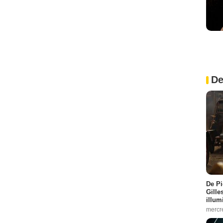
De
De Pi
Gille
illum
mercr