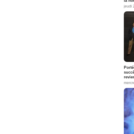
la no
jeudi
Porté
succè
revie
mercre