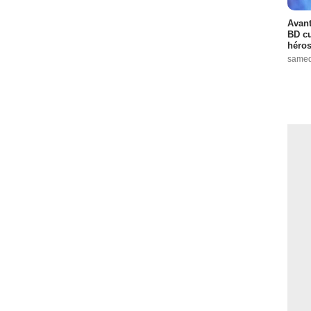
Avant
BD cu
héros
samed