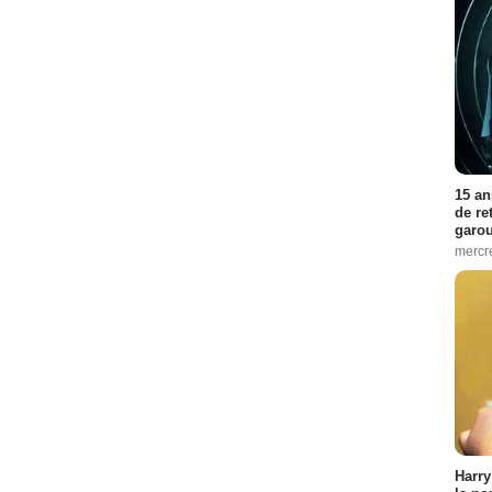
15 an
de re
garo
mercre
Harry