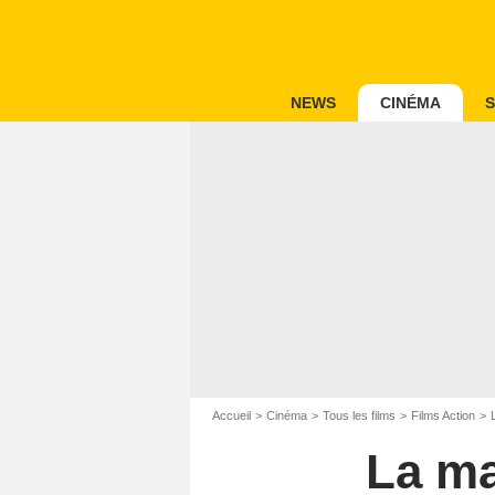
NEWS
CINÉMA
S
Accueil
Cinéma
Tous les films
Films Action
La ma