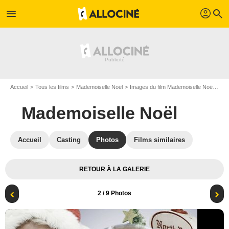
profil
menu
search
Accueil
Tous les films
Mademoiselle Noël
Images du film Mademoiselle Noël
Pho
Mademoiselle Noël
Accueil
Casting
Photos
Films similaires
RETOUR À LA GALERIE
2
/ 9 Photos