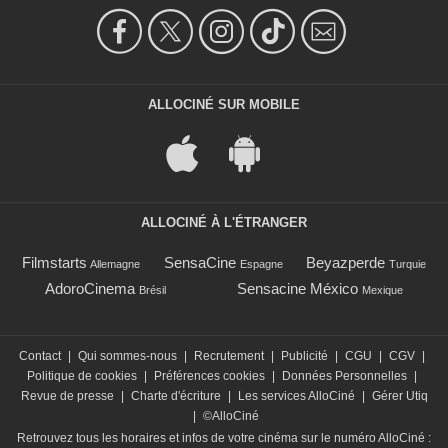
ALLOCINÉ SUR MOBILE
ALLOCINÉ À L'ÉTRANGER
Filmstarts
SensaCine
Beyazperde
Allemagne
Espagne
Turquie
AdoroCinema
Sensacine México
Brésil
Mexique
Contact
|
Qui sommes-nous
|
Recrutement
|
Publicité
|
CGU
|
CGV
|
Politique de cookies
|
Préférences cookies
|
Données Personnelles
|
Revue de presse
|
Charte d'écriture
|
Les services AlloCiné
|
Gérer Utiq
|
©AlloCiné
Retrouvez tous les horaires et infos de votre cinéma sur le numéro AlloCiné :