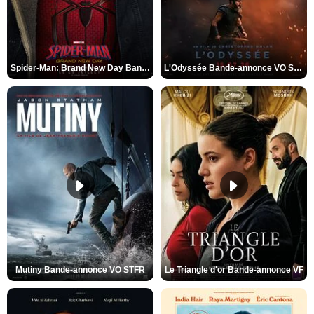
Spider-Man: Brand New Day Bande-annonce VO STFR
L'Odyssée Bande-annonce VO STFR
Mutiny Bande-annonce VO STFR
Le Triangle d'or Bande-annonce VF