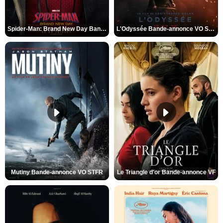
Spider-Man: Brand New Day Bande-annonce VO STFR
L'Odyssée Bande-annonce VO STFR
Mutiny Bande-annonce VO STFR
Le Triangle d'or Bande-annonce VF