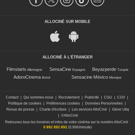
ALLOCINÉ SUR MOBILE
ALLOCINÉ À L'ÉTRANGER
Filmstarts
SensaCine
Beyazperde
Allemagne
Espagne
Turquie
AdoroCinema
Sensacine México
Brésil
Mexique
Contact
|
Qui sommes-nous
|
Recrutement
|
Publicité
|
CGU
|
CGV
|
Politique de cookies
|
Préférences cookies
|
Données Personnelles
|
Revue de presse
|
Charte d'écriture
|
Les services AlloCiné
|
Gérer Utiq
|
©AlloCiné
Retrouvez tous les horaires et infos de votre cinéma sur le numéro AlloCiné :
0 892 892 892
(0,90€/minute)