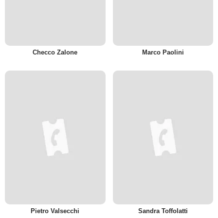
Checco Zalone
Marco Paolini
Pietro Valsecchi
Sandra Toffolatti