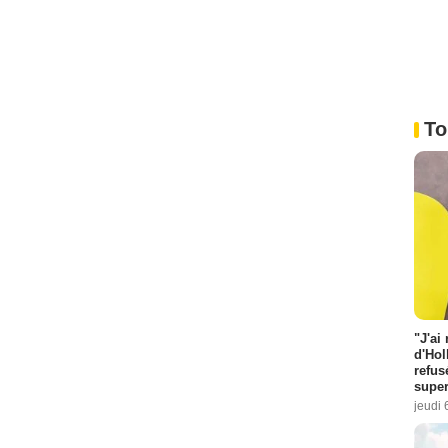
To
"J'ai
d'Hol
refus
super
jeudi 