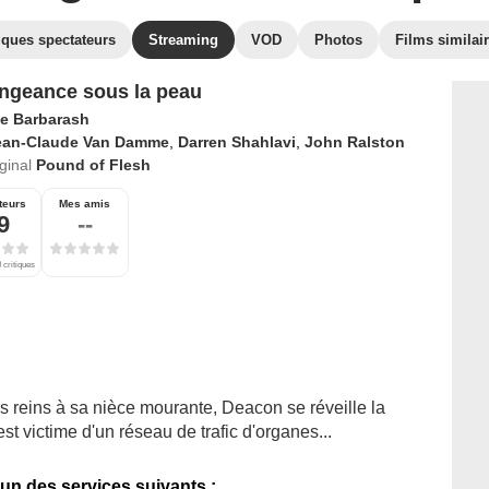
iques spectateurs
Streaming
VOD
Photos
Films similai
ngeance sous la peau
ie Barbarash
ean-Claude Van Damme
,
Darren Shahlavi
,
John Ralston
iginal
Pound of Flesh
teurs
Mes amis
9
--
 critiques
s reins à sa nièce mourante, Deacon se réveille la
est victime d'un réseau de trafic d'organes...
'un des services suivants :