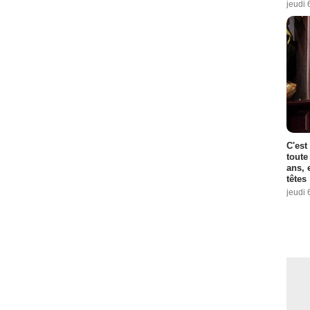
jeudi 
C'est
toute
ans, 
têtes
jeudi 