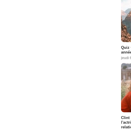
Quiz 
année
jeudi 
Clint
l'act
relat