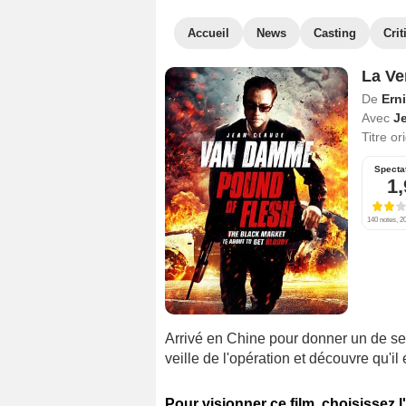
Accueil
News
Casting
Crit
La Ve
De
Ern
Avec
J
Titre or
Specta
1,
140 notes, 20
Arrivé en Chine pour donner un de se
veille de l'opération et découvre qu'il 
Pour visionner ce film, choisissez l