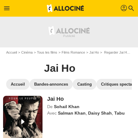
profil
menu
search
Accueil
Cinéma
Tous les films
Films Romance
Jai Ho
Regarder Jai Ho en SVOD
Jai Ho
Accueil
Bandes-annonces
Casting
Critiques spectateu
Jai Ho
De
Sohail Khan
Avec
Salman Khan
,
Daisy Shah
,
Tabu