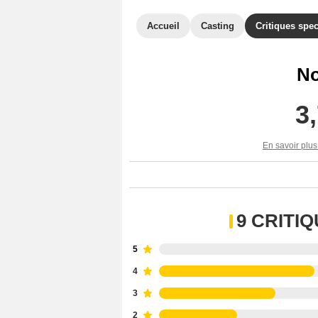
Accueil
Casting
Critiques spec
No
3
En savoir plus
9 CRITI
5
4
3
2