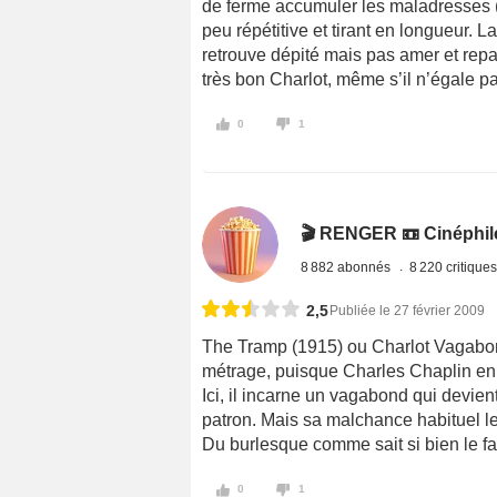
de ferme accumuler les maladresses (t
peu répétitive et tirant en longueur. L
retrouve dépité mais pas amer et repa
très bon Charlot, même s’il n’égale pa
0
1
🎬 RENGER 📼 Cinéphile 
8 882 abonnés
8 220 critique
2,5
Publiée le 27 février 2009
The Tramp (1915) ou Charlot Vagabond,
métrage, puisque Charles Chaplin en a
Ici, il incarne un vagabond qui devie
patron. Mais sa malchance habituel le
Du burlesque comme sait si bien le fa
0
1