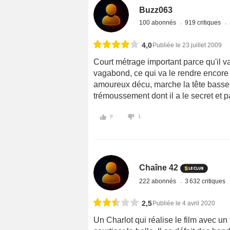
Buzz063
100 abonnés
919 critiques
4,0
Publiée le 23 juillet 2009
Court métrage important parce qu'il va
vagabond, ce qui va le rendre encore 
amoureux décu, marche la tête basse 
trémoussement dont il a le secret et par
0
1
Chaîne 42
222 abonnés
3 632 critiques
2,5
Publiée le 4 avril 2020
Un Charlot qui réalise le film avec un 