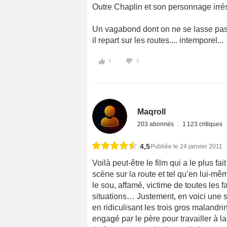
Outre Chaplin et son personnage irrés
Un vagabond dont on ne se lasse pas 
il repart sur les routes.... intemporel...
1
1
Maqroll
203 abonnés
1 123 critiques
4,5
Publiée le 24 janvier 2011
Voilà peut-être le film qui a le plus f
scène sur la route et tel qu’en lui-m
le sou, affamé, victime de toutes les f
situations… Justement, en voici une so
en ridiculisant les trois gros malandr
engagé par le père pour travailler à la