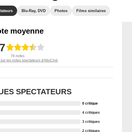
tateurs
Blu-Ray, DVD
Photos
Films similaires
te moyenne
,7
76 notes
 sur les notes spectateurs d'AlloCiné
QUES SPECTATEURS
0 critique
4 critiques
3 critiques
2 critiques