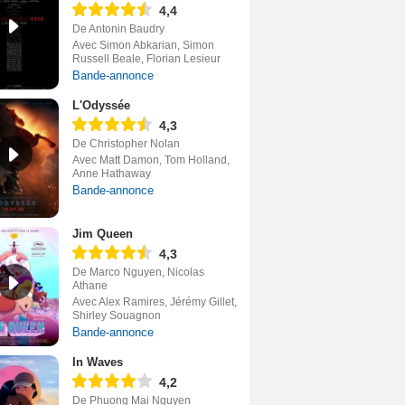
4,4
De Antonin Baudry
Avec Simon Abkarian, Simon
Russell Beale, Florian Lesieur
Bande-annonce
L'Odyssée
4,3
De Christopher Nolan
Avec Matt Damon, Tom Holland,
Anne Hathaway
Bande-annonce
Jim Queen
4,3
De Marco Nguyen, Nicolas
Athane
Avec Alex Ramires, Jérémy Gillet,
Shirley Souagnon
Bande-annonce
In Waves
4,2
De Phuong Mai Nguyen