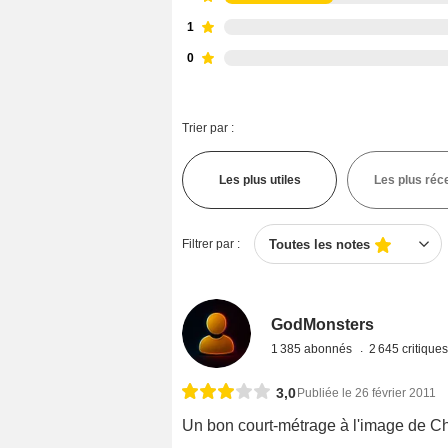
1
0
Trier par :
Les plus utiles
Les plus réc
Filtrer par :
Toutes les notes
GodMonsters
1 385 abonnés
2 645 critique
3,0
Publiée le 26 février 2011
Un bon court-métrage à l'image de Chap