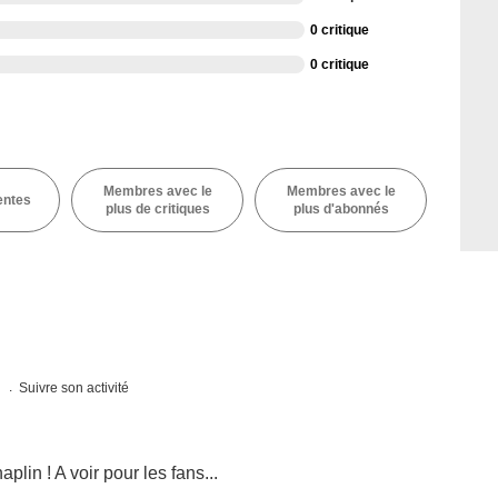
0 critique
0 critique
Membres avec le
Membres avec le
entes
plus de critiques
plus d'abonnés
s
Suivre son activité
lin ! A voir pour les fans...