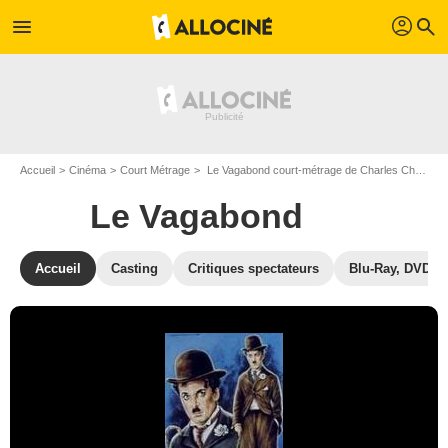
profil
menu
search
Accueil
Cinéma
Court Métrage
Le Vagabond court-métrage de Charles Chaplin
Le Vagabond
Accueil
Casting
Critiques spectateurs
Blu-Ray, DVD