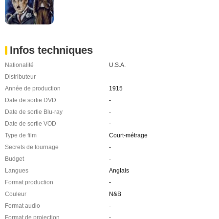
Infos techniques
Nationalité
U.S.A.
Distributeur
-
Année de production
1915
Date de sortie DVD
-
Date de sortie Blu-ray
-
Date de sortie VOD
-
Type de film
Court-métrage
Secrets de tournage
-
Budget
-
Langues
Anglais
Format production
-
Couleur
N&B
Format audio
-
Format de projection
-