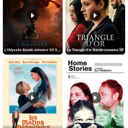
L'Odyssée Bande-annonce VO STFR
Le Triangle d'or Bande-annonce VF