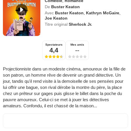
Comédie
,
Romance
De
Buster Keaton
Avec
Buster Keaton
,
Kathryn McGaire
,
Joe Keaton
Titre original
Sherlock Jr.
Spectateurs
Mes amis
4,4
--
Projectionniste dans un modeste cinéma, amoureux de la fille de
son patron, un homme rêve de devenir un grand détective. Un
jour, tandis qu'il rend visite à la demoiselle de ses pensées pour
lui offrir une bague, son rival dérobe la montre du père, la place
chez un prêteur sur gages puis glisse le billet dans la poche du
pauvre amoureux. Celui-ci se met à jouer les détectives
amateurs. Confondu, il est chassé de la maison...