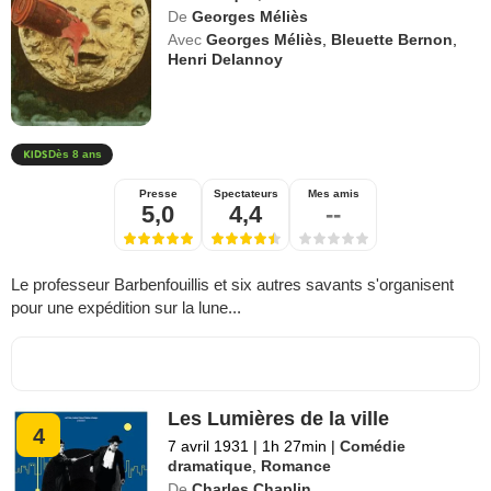
De
Georges Méliès
Avec
Georges Méliès
,
Bleuette Bernon
,
Henri Delannoy
Dès 8 ans
Presse
Spectateurs
Mes amis
5,0
4,4
--
Le professeur Barbenfouillis et six autres savants s'organisent
pour une expédition sur la lune...
Les Lumières de la ville
4
7 avril 1931
|
1h 27min
|
Comédie
dramatique
,
Romance
De
Charles Chaplin