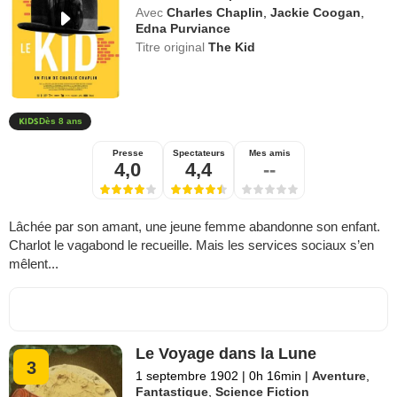
Avec
Charles Chaplin
,
Jackie Coogan
,
Edna Purviance
Titre original
The Kid
Dès 8 ans
Presse
Spectateurs
Mes amis
4,0
4,4
--
Lâchée par son amant, une jeune femme abandonne son enfant.
Charlot le vagabond le recueille. Mais les services sociaux s’en
mêlent...
Le Voyage dans la Lune
3
1 septembre 1902
|
0h 16min
|
Aventure
,
Fantastique
,
Science Fiction