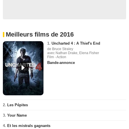
Meilleurs films de 2016
1.
Uncharted 4 : A Thief's End
de Bruce Straley
avec Nathan Drake, Elena Fisher
Film - Action
Bande-annonce
2.
Les Pépites
3.
Your Name
4.
Et les mistrals gagnants