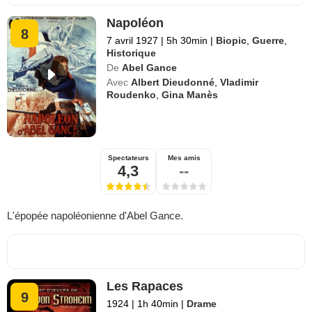
Napoléon
8
7 avril 1927
|
5h 30min
|
Biopic
,
Guerre
,
Historique
De
Abel Gance
Avec
Albert Dieudonné
,
Vladimir
Roudenko
,
Gina Manès
Spectateurs
Mes amis
4,3
--
L'épopée napoléonienne d'Abel Gance.
Les Rapaces
9
1924
|
1h 40min
|
Drame