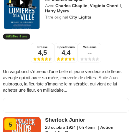
Avec
Charles Chaplin
,
Virginia Cherrill
,
Harry Myers
Titre original
City Lights
Dès 8 ans
Presse
Spectateurs
Mes amis
4,5
4,4
--
Un vagabond s’éprend d’une belle et jeune vendeuse de fleurs
aveugle qui vit avec sa mère, couverte de dettes. Suite à un
quiproquo, la fleuriste s’imagine le misérable, qui vient de lui
acheter une fleur, en milliardaire...
Sherlock Junior
5
28 octobre 1924
|
0h 45min
|
Action
,