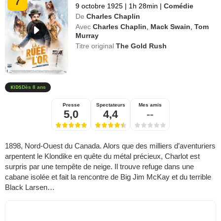
7
9 octobre 1925
|
1h 28min
|
Comédie
De
Charles Chaplin
Avec
Charles Chaplin
,
Mack Swain
,
Tom
Murray
Titre original
The Gold Rush
Dès 8 ans
Presse
Spectateurs
Mes amis
5,0
4,4
--
1898, Nord-Ouest du Canada. Alors que des milliers d’aventuriers
arpentent le Klondike en quête du métal précieux, Charlot est
surpris par une tempête de neige. Il trouve refuge dans une
cabane isolée et fait la rencontre de Big Jim McKay et du terrible
Black Larsen…