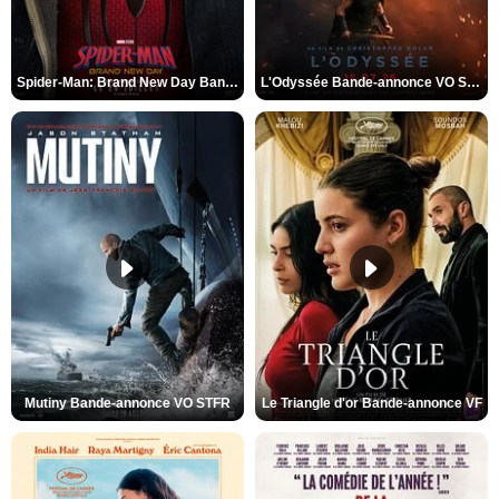
Spider-Man: Brand New Day Bande-annonce VO STFR
L'Odyssée Bande-annonce VO STFR
Mutiny Bande-annonce VO STFR
Le Triangle d'or Bande-annonce VF