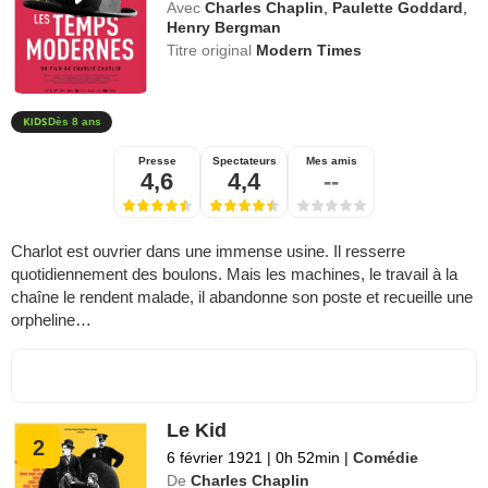
Avec
Charles Chaplin
,
Paulette Goddard
,
Henry Bergman
Titre original
Modern Times
Dès 8 ans
Presse
Spectateurs
Mes amis
4,6
4,4
--
Charlot est ouvrier dans une immense usine. Il resserre
quotidiennement des boulons. Mais les machines, le travail à la
chaîne le rendent malade, il abandonne son poste et recueille une
orpheline…
Le Kid
2
6 février 1921
|
0h 52min
|
Comédie
De
Charles Chaplin