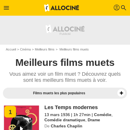
profil
menu
search
Accueil
Cinéma
Meilleurs films
Meilleurs films muets
Meilleurs films muets
Vous aimez voir un film muet ? Découvrez quels
sont les meilleurs films muets à voir.
Films muets les plus populaires
Les Temps modernes
1
13 mars 1936
|
1h 27min
|
Comédie
,
Comédie dramatique
,
Drame
De
Charles Chaplin