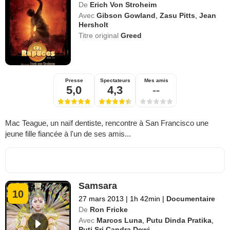
De
Erich Von Stroheim
Avec
Gibson Gowland
,
Zasu Pitts
,
Jean
Hersholt
Titre original
Greed
Presse
Spectateurs
Mes amis
5,0
4,3
--
Mac Teague, un naïf dentiste, rencontre à San Francisco une
jeune fille fiancée à l'un de ses amis...
Samsara
10
27 mars 2013
|
1h 42min
|
Documentaire
De
Ron Fricke
Avec
Marcos Luna
,
Putu Dinda Pratika
,
Puti Sri Candra Dewi