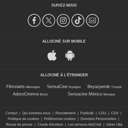
SUIVEZ-NOUS
ALLOCINÉ SUR MOBILE
ALLOCINÉ À L'ÉTRANGER
Filmstarts
SensaCine
Beyazperde
Allemagne
Espagne
Turquie
AdoroCinema
Sensacine México
Brésil
Mexique
Contact
|
Qui sommes-nous
|
Recrutement
|
Publicité
|
CGU
|
CGV
|
Politique de cookies
|
Préférences cookies
|
Données Personnelles
|
Revue de presse
|
Charte d'écriture
|
Les services AlloCiné
|
Gérer Utiq