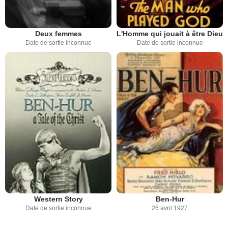
Deux femmes
L'Homme qui jouait à être Dieu
Date de sortie inconnue
Date de sortie inconnue
Western Story
Ben-Hur
Date de sortie inconnue
26 avril 1927