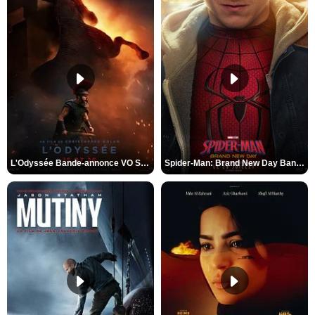
L'Odyssée Bande-annonce VO STFR
Spider-Man: Brand New Day Bande-annonce VO STFR