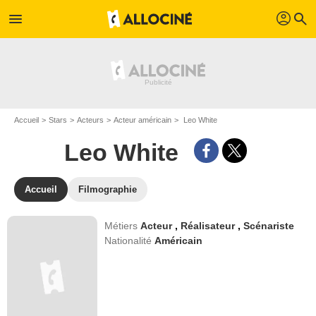
profil
menu
search
Accueil
Stars
Acteurs
Acteur américain
Leo White
Leo White
Accueil
Filmographie
Métiers
Acteur
,
Réalisateur
,
Scénariste
Nationalité
Américain