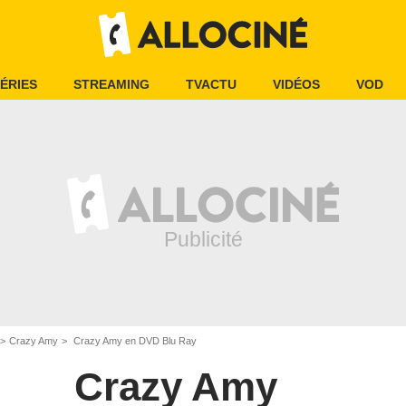
ÉRIES
STREAMING
TVACTU
VIDÉOS
VOD
Crazy Amy
Crazy Amy en DVD Blu Ray
Crazy Amy