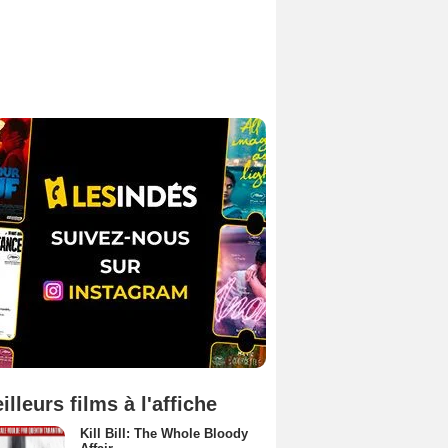
illeurs films à l'affiche
Kill Bill: The Whole Bloody