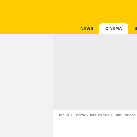
NEWS
CINÉMA
S
Accueil
Cinéma
Tous les films
Films Comédie