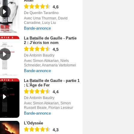
Affair
4,6
De Quentin Tarantino
Avec Uma Thurman, David
Carradine, Lucy Liu
Bande-annonce
La Bataille de Gaulle - Partie
2 : J’écris ton nom
4,5
De Antonin Baudry
Avec Simon Abkarian, Niels
Schneider, Anamaria Vartolomei
Bande-annonce
La Bataille de Gaulle - partie 1
: L'Âge de Fer
4,4
De Antonin Baudry
Avec Simon Abkarian, Simon
Russell Beale, Florian Lesieur
Bande-annonce
L'Odyssée
4,3