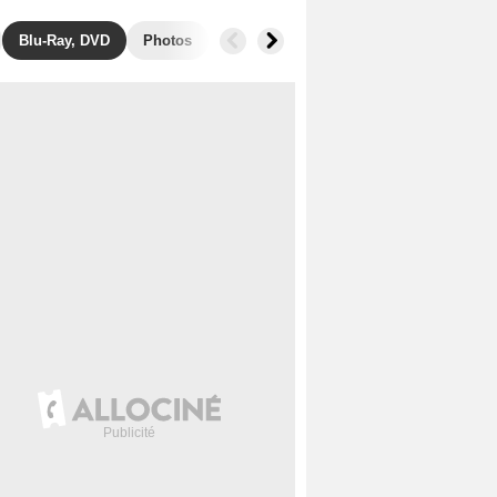
Blu-Ray, DVD
Photos
Secrets de tournage
Box Office