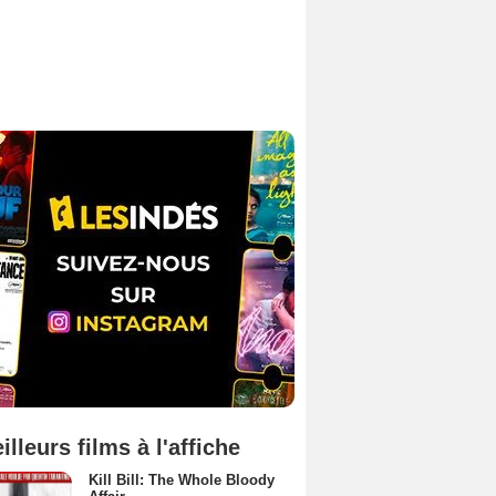
illeurs films à l'affiche
Kill Bill: The Whole Bloody