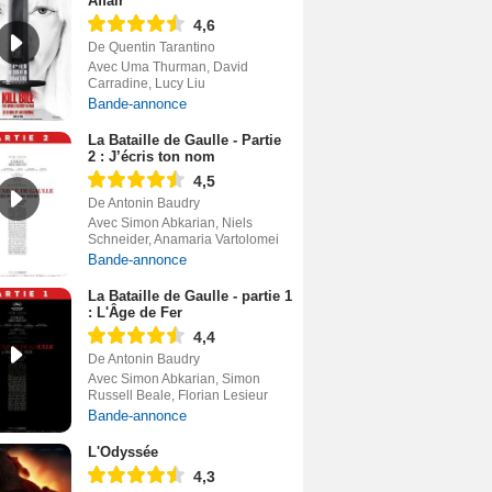
Affair
4,6
De Quentin Tarantino
Avec Uma Thurman, David
Carradine, Lucy Liu
Bande-annonce
La Bataille de Gaulle - Partie
2 : J’écris ton nom
4,5
De Antonin Baudry
Avec Simon Abkarian, Niels
Schneider, Anamaria Vartolomei
Bande-annonce
La Bataille de Gaulle - partie 1
: L'Âge de Fer
4,4
De Antonin Baudry
Avec Simon Abkarian, Simon
Russell Beale, Florian Lesieur
Bande-annonce
L'Odyssée
4,3