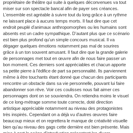
propriétaire de théâtre qui suite à quelques déconvenues va tout
miser sur son spectacle bancal afin de payer ses créances.
L'ensemble est agréable à suivre tout du long grâce à un rythme
ne laissant place à aucuns temps morts. Il faut dire que cet
endroit peuplé d'animaux anthropomorphes ou les humains sont
absents est un cadre sympathique. D'autant plus que ce scénario
est bien plus profond qu'un simple concours musical. Il va
dégager quelques émotions notamment pas mal de sourires
grâce à un ton souvent amusant. Il faut dire que la grande galerie
de personnages met tout en œuvre afin de nous faire passer un
bon moment. Ces derniers sont appréciables et chacun apporte
sa petite pierre à l’édifice de part sa personnalité. Ils parviennent
même à être touchants étant donné que chacun des participants
rencontre un obstacle dans sa vie personnelle, pouvant lui faire
abandonner son rêve. Voir ces coulisses nous fait aimer ces
personnages dont on se souviendra. On retiendra moins le visuel
de ce long-métrage somme toute correcte, doté direction
artistique appréciable notamment au niveau des protagonistes
très inspirés. Cependant on a déjà vu d'autres œuvres faire
beaucoup mieux et on regrettera le manque de créativité visuelle
bien qu'au niveau des gags cette dernière est bien présente. Mais