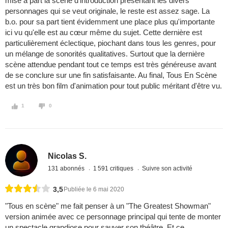
mise à part la scène d'introduction présentant les divers
personnages qui se veut originale, le reste est assez sage. La
b.o. pour sa part tient évidemment une place plus qu'importante
ici vu qu'elle est au cœur même du sujet. Cette dernière est
particulièrement éclectique, piochant dans tous les genres, pour
un mélange de sonorités qualitatives. Surtout que la dernière
scène attendue pendant tout ce temps est très généreuse avant
de se conclure sur une fin satisfaisante. Au final, Tous En Scène
est un très bon film d'animation pour tout public méritant d'être vu.
1
0
Nicolas S.
131 abonnés
1 591 critiques
Suivre son activité
3,5
Publiée le 6 mai 2020
"Tous en scène" me fait penser à un "The Greatest Showman"
version animée avec ce personnage principal qui tente de monter
un spectacle grandiose pour sauver son théâtre. Et ce