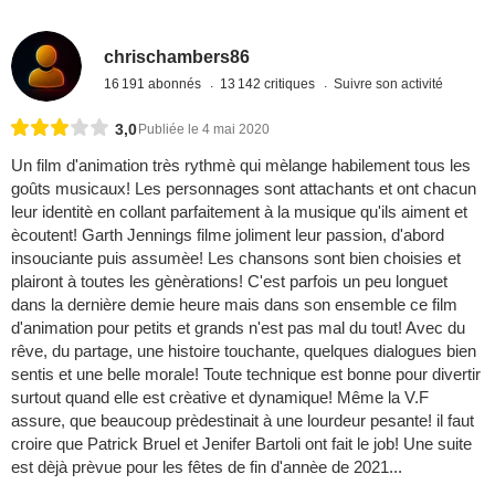
chrischambers86
16 191 abonnés
13 142 critiques
Suivre son activité
3,0
Publiée le 4 mai 2020
Un film d'animation très rythmè qui mèlange habilement tous les
goûts musicaux! Les personnages sont attachants et ont chacun
leur identitè en collant parfaitement à la musique qu'ils aiment et
ècoutent! Garth Jennings filme joliment leur passion, d'abord
insouciante puis assumèe! Les chansons sont bien choisies et
plairont à toutes les gènèrations! C'est parfois un peu longuet
dans la dernière demie heure mais dans son ensemble ce film
d'animation pour petits et grands n'est pas mal du tout! Avec du
rêve, du partage, une histoire touchante, quelques dialogues bien
sentis et une belle morale! Toute technique est bonne pour divertir
surtout quand elle est crèative et dynamique! Même la V.F
assure, que beaucoup prèdestinait à une lourdeur pesante! il faut
croire que Patrick Bruel et Jenifer Bartoli ont fait le job! Une suite
est dèjà prèvue pour les fêtes de fin d'annèe de 2021...