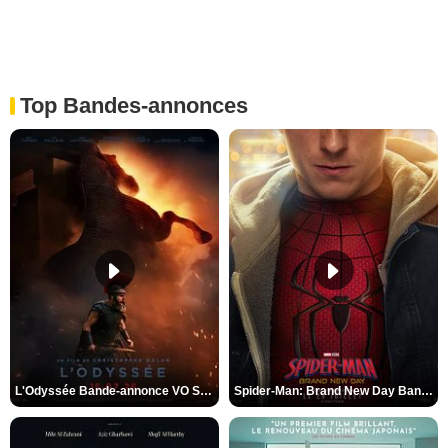
Top Bandes-annonces
L'Odyssée Bande-annonce VO STFR
Spider-Man: Brand New Day Bande-annonce VO STFR