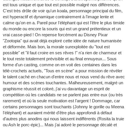
est tous unique et que tout est possible malgré nos différences.
C'est très drôle de voir qu'un koala, personnage principal du film,
est hyperactif et dynamique contrairement à l'image lente et
calme qu'on en a. Pareil pour l'éléphant qui est l'être le plus timide
du monde ou encore la souris qui est un grand prétentieux et un
vrai casse-pied ! On repense forcément au Disney Pixar
"Zootopia" qui avait déjà exploré cette idée de nature humanisée
et déformée. Mais bon, la morale surexploitée du "tout est
possible" et "il faut croire en ses rêves !" n'a rien de charmeur et
le tout reste totalement prévisible et au final ennuyeux... Sous
forme d'un casting, comme on en voit des centaines dans les
télé-crochets actuels, "Tous en scène" a pour mission de révéler
le talent caché en chacun d'entre nous et nous vend du rêve avec
humour et des scènes touchantes. Malheureusement, malgré un
graphisme réussit et coloré, j'ai vu davantage un esprit de
compétition où les candidats ne se parlent pas entre eux (ou très
rarement) et où la seule motivation est l'argent ! Dommage, car
certains personnages sont touchants (Johnny le gorille ou Meena
l'éléphant) et auraient mérité d'être plus approfondi à défaut
d'autres plus anodins qui nous laissent indifférents (Rosita la truie
ou Ash le porc-épic)... Mais j'ai adoré le personnage décalé et