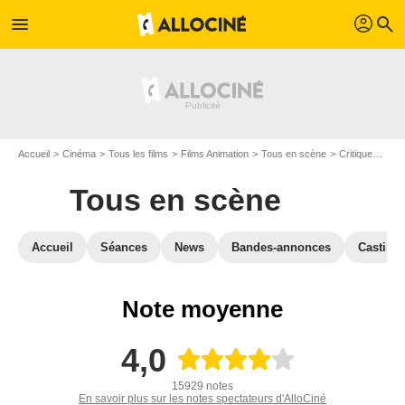
profil
menu
search
Accueil
Cinéma
Tous les films
Films Animation
Tous en scène
Critiques Tous en scène
Tous en scène
Accueil
Séances
News
Bandes-annonces
Casting
Note moyenne
4,0
15929 notes
En savoir plus sur les notes spectateurs d'AlloCiné