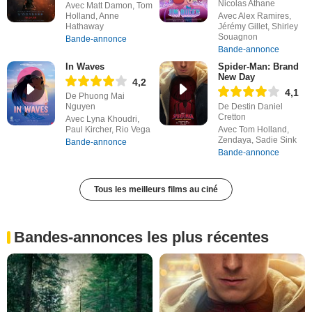
Nicolas Athane
Avec Matt Damon, Tom
Holland, Anne
Avec Alex Ramires,
Hathaway
Jérémy Gillet, Shirley
Souagnon
Bande-annonce
Bande-annonce
In Waves
Spider-Man: Brand
New Day
4,2
4,1
De Phuong Mai
Nguyen
De Destin Daniel
Cretton
Avec Lyna Khoudri,
Paul Kircher, Rio Vega
Avec Tom Holland,
Zendaya, Sadie Sink
Bande-annonce
Bande-annonce
Tous les meilleurs films au ciné
Bandes-annonces les plus récentes