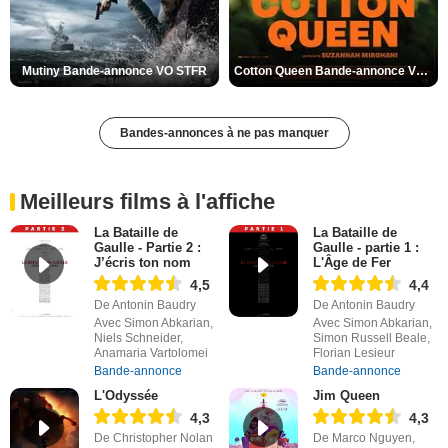
Mutiny Bande-annonce VO STFR
Cotton Queen Bande-annonce VO STFR
Bandes-annonces à ne pas manquer
Meilleurs films à l'affiche
La Bataille de
La Bataille de
Gaulle - Partie 2 :
Gaulle - partie 1 :
J’écris ton nom
L'Âge de Fer
4,5
4,4
De Antonin Baudry
De Antonin Baudry
Avec Simon Abkarian,
Avec Simon Abkarian,
Niels Schneider,
Simon Russell Beale,
Anamaria Vartolomei
Florian Lesieur
Bande-annonce
Bande-annonce
L'Odyssée
Jim Queen
4,3
4,3
De Christopher Nolan
De Marco Nguyen,