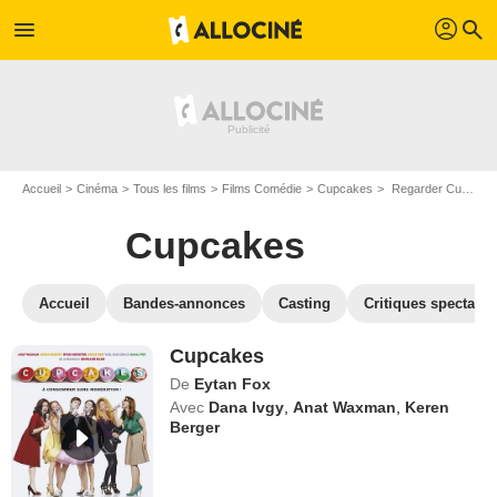
profil
menu
search
Accueil
Cinéma
Tous les films
Films Comédie
Cupcakes
Regarder Cupcakes en SVOD
Cupcakes
Accueil
Bandes-annonces
Casting
Critiques spectateu
Cupcakes
De
Eytan Fox
Avec
Dana Ivgy
,
Anat Waxman
,
Keren
Berger