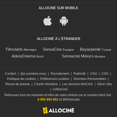
ALLOCINÉ SUR MOBILE
ALLOCINÉ À L'ÉTRANGER
Filmstarts
SensaCine
Beyazperde
Allemagne
Espagne
Turquie
AdoroCinema
Sensacine México
Brésil
Mexique
Contact
|
Qui sommes-nous
|
Recrutement
|
Publicité
|
CGU
|
CGV
|
Politique de cookies
|
Préférences cookies
|
Données Personnelles
|
Revue de presse
|
Charte d'écriture
|
Les services AlloCiné
|
Gérer Utiq
|
©AlloCiné
Retrouvez tous les horaires et infos de votre cinéma sur le numéro AlloCiné :
0 892 892 892
(0,90€/minute)