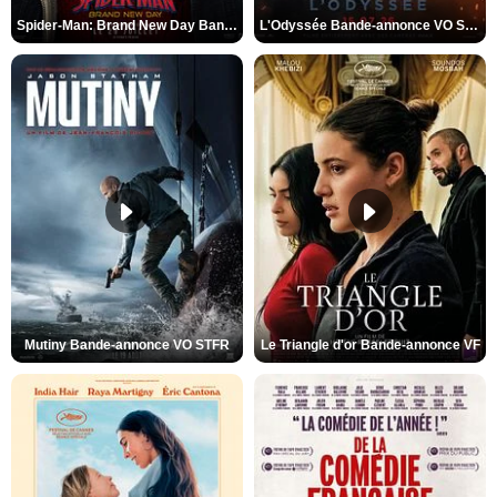
Spider-Man: Brand New Day Bande-annonce VO STFR
L'Odyssée Bande-annonce VO STFR
Mutiny Bande-annonce VO STFR
Le Triangle d'or Bande-annonce VF