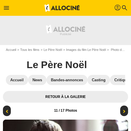
profil
menu
search
Accueil
Tous les films
Le Père Noël
Images du film Le Père Noël
Photo du film Le Père Noël - Photo 11
Le Père Noël
Accueil
News
Bandes-annonces
Casting
Critiques
RETOUR À LA GALERIE
11
/ 17 Photos