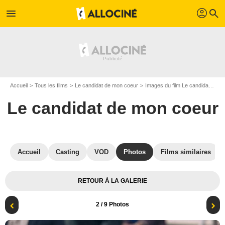
profil
menu
search
Accueil
Tous les films
Le candidat de mon coeur
Images du film Le candidat de mon coeur
Le candidat de mon coeur
Accueil
Casting
VOD
Photos
Films similaires
RETOUR À LA GALERIE
2
/ 9 Photos