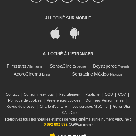
ALLOCINÉ SUR MOBILE
ALLOCINÉ À L'ÉTRANGER
Filmstarts
SensaCine
Beyazperde
Allemagne
Espagne
Turquie
AdoroCinema
Sensacine México
Brésil
Mexique
Contact
|
Qui sommes-nous
|
Recrutement
|
Publicité
|
CGU
|
CGV
|
Politique de cookies
|
Préférences cookies
|
Données Personnelles
|
Revue de presse
|
Charte d'écriture
|
Les services AlloCiné
|
Gérer Utiq
|
©AlloCiné
Retrouvez tous les horaires et infos de votre cinéma sur le numéro AlloCiné :
0 892 892 892
(0,90€/minute)