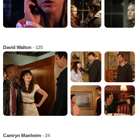
David Walton
- 125
Camryn Manheim
- 24