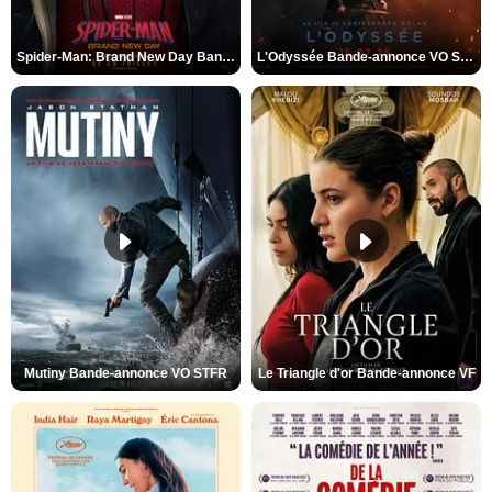
Spider-Man: Brand New Day Bande-annonce VO STFR
L'Odyssée Bande-annonce VO STFR
Mutiny Bande-annonce VO STFR
Le Triangle d'or Bande-annonce VF