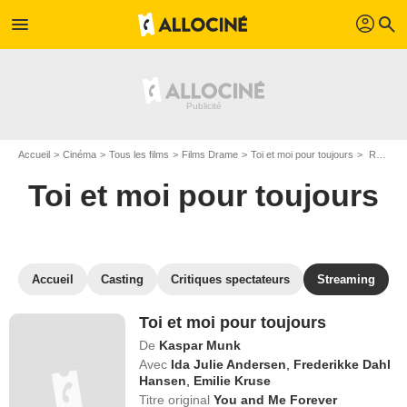
profil
menu
search
Accueil
Cinéma
Tous les films
Films Drame
Toi et moi pour toujours
Regarder Toi et moi pour toujours en SVOD
Toi et moi pour toujours
Accueil
Casting
Critiques spectateurs
Streaming
Toi et moi pour toujours
De
Kaspar Munk
Avec
Ida Julie Andersen
,
Frederikke Dahl
Hansen
,
Emilie Kruse
Titre original
You and Me Forever