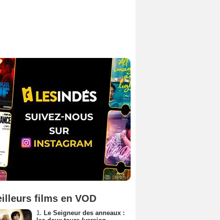
illeurs films en VOD
1.
Le Seigneur des anneaux :