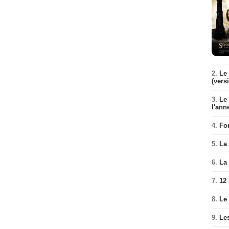
2.
Le 
(vers
3.
Le
l'ann
4.
Fo
5.
La 
6.
La 
7.
12
8.
Le
9.
Le