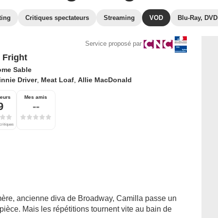
ting
Critiques spectateurs
Streaming
VOD
Blu-Ray, DVD
Service proposé par
 Fright
ome Sable
nnie Driver
,
Meat Loaf
,
Allie MacDonald
teurs
Mes amis
9
--
critiques
 mère, ancienne diva de Broadway, Camilla passe un
ièce. Mais les répétitions tournent vite au bain de