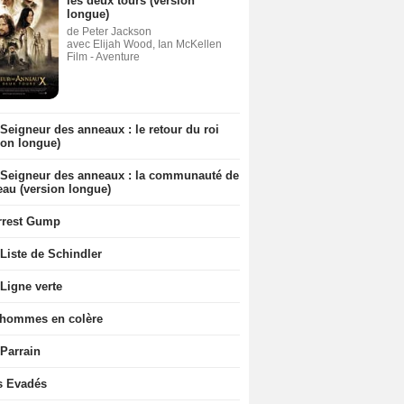
les deux tours (version
longue)
de Peter Jackson
avec Elijah Wood, Ian McKellen
Film - Aventure
Seigneur des anneaux : le retour du roi
ion longue)
 Seigneur des anneaux : la communauté de
eau (version longue)
rrest Gump
Liste de Schindler
Ligne verte
 hommes en colère
 Parrain
s Evadés