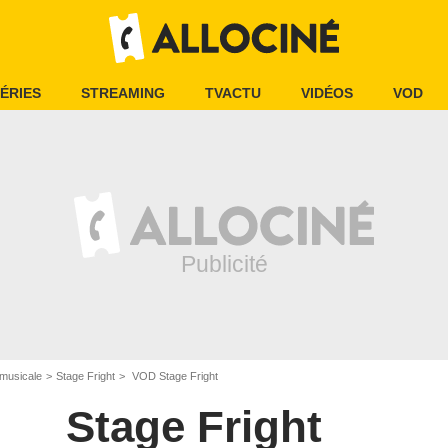
ÉRIES
STREAMING
TVACTU
VIDÉOS
VOD
musicale
Stage Fright
VOD Stage Fright
Stage Fright