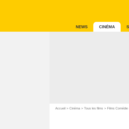
NEWS
CINÉMA
S
Accueil
Cinéma
Tous les films
Films Comédie 