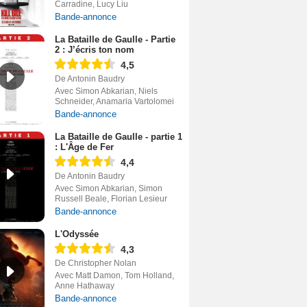
Carradine, Lucy Liu
Bande-annonce
La Bataille de Gaulle - Partie
2 : J’écris ton nom
4,5
De Antonin Baudry
Avec Simon Abkarian, Niels
Schneider, Anamaria Vartolomei
Bande-annonce
La Bataille de Gaulle - partie 1
: L'Âge de Fer
4,4
De Antonin Baudry
Avec Simon Abkarian, Simon
Russell Beale, Florian Lesieur
Bande-annonce
L'Odyssée
4,3
De Christopher Nolan
Avec Matt Damon, Tom Holland,
Anne Hathaway
Bande-annonce