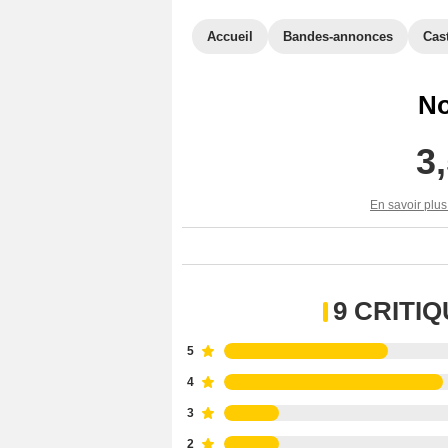
Accueil
Bandes-annonces
Cas
No
3
En savoir plus
9 CRITI
5
4
3
2