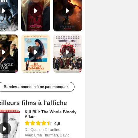
Le Triangle d'or Bande-annonce VF
Les Matins merveilleux Bande-annonce VF
De la Comédie-Française Teaser VF
Bandes-annonces à ne pas manquer
illeurs films à l'affiche
Kill Bill: The Whole Bloody
Affair
4,6
De Quentin Tarantino
Avec Uma Thurman, David