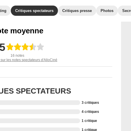
ting
Critiques spectateurs
Critiques presse
Photos
Secr
te moyenne
,5
16 notes
 sur les notes spectateurs d'AlloCiné
QUES SPECTATEURS
3 critiques
4 critiques
1 critique
1 critique