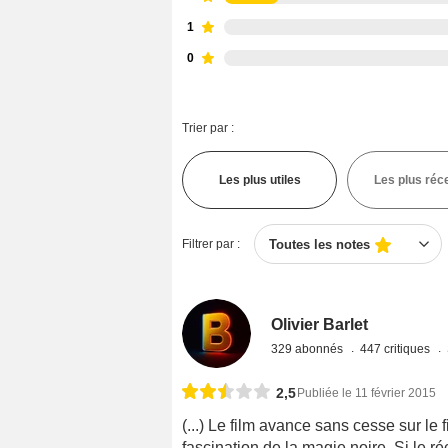
1
0
Trier par :
Les plus utiles
Les plus réc
Filtrer par :
Toutes les notes
Olivier Barlet
329 abonnés
447 critiques
2,5
Publiée le 11 février 2015
(...) Le film avance sans cesse sur le f
fascination de la magie noire. Si le ré