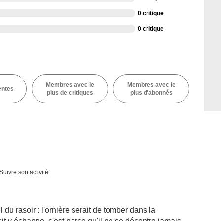
0 critique
0 critique
Membres avec le
Membres avec le
entes
plus de critiques
plus d'abonnés
Suivre son activité
il du rasoir : l'ornière serait de tomber dans la
cit y échappe, c'est parce qu'il ne se décentre jamais