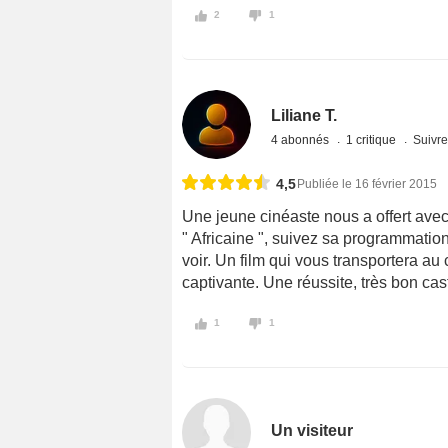
2
1
Liliane T.
4 abonnés
1 critique
Suivre
4,5
Publiée le 16 février 2015
Une jeune cinéaste nous a offert ave
" Africaine ", suivez sa programmation 
voir. Un film qui vous transportera a
captivante. Une réussite, très bon cas
1
1
Un visiteur