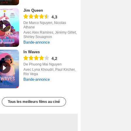
Jim Queen
4,3
De Marco Nguyen, Nicolas
Athane
Avec Alex Ramires, Jérémy Gillet,
Shirley Souagnon
Bande-annonce
In Waves
4,2
De Phuong Mai Nguyen
Avec Lyna Khoudri, Paul Kircher,
Rio Vega
Bande-annonce
Tous les meilleurs films au ciné