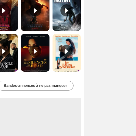
Le Triangle d'or Bande-annonce VF
Les Silences de Riyad Bande-annonce VO STFR
Les Matins merveilleux Bande-annonce VF
Bandes-annonces à ne pas manquer