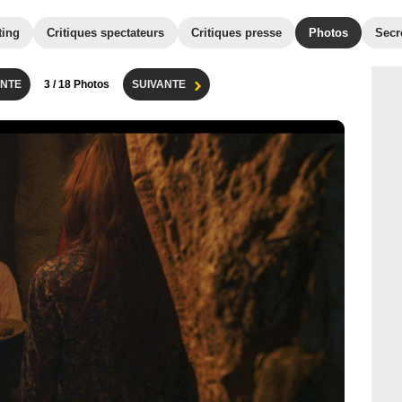
ting
Critiques spectateurs
Critiques presse
Photos
Secr
NTE
3
/ 18 Photos
SUIVANTE