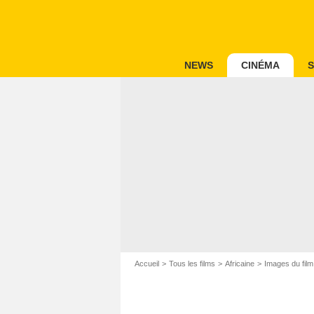
NEWS
CINÉMA
S
Accueil
Tous les films
Africaine
Images du film