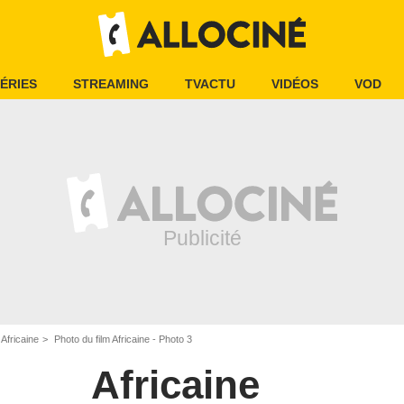
ÉRIES
STREAMING
TVACTU
VIDÉOS
VOD
 Africaine
Photo du film Africaine - Photo 3
Africaine