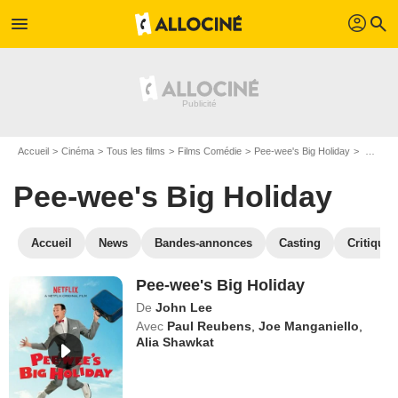
profil
menu
search
Accueil
Cinéma
Tous les films
Films Comédie
Pee-wee's Big Holiday
Regarder Pee-wee's Big Holiday en SVOD
Pee-wee's Big Holiday
Accueil
News
Bandes-annonces
Casting
Critiques
Pee-wee's Big Holiday
De
John Lee
Avec
Paul Reubens
,
Joe Manganiello
,
Alia Shawkat