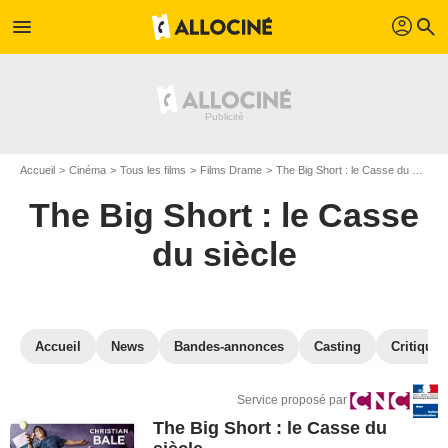
profil
menu
search
Accueil
Cinéma
Tous les films
Films Drame
The Big Short : le Casse du siècle
The Big Short : le Casse
du siècle
Accueil
News
Bandes-annonces
Casting
Critiques
Service proposé par
The Big Short : le Casse du