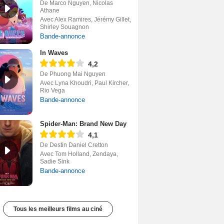
De Marco Nguyen, Nicolas
Athane
Avec Alex Ramires, Jérémy Gillet,
Shirley Souagnon
Bande-annonce
In Waves
4,2
De Phuong Mai Nguyen
Avec Lyna Khoudri, Paul Kircher,
Rio Vega
Bande-annonce
Spider-Man: Brand New Day
4,1
De Destin Daniel Cretton
Avec Tom Holland, Zendaya,
Sadie Sink
Bande-annonce
Tous les meilleurs films au ciné