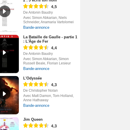
2 : J’écris ton nom
4,5
De Antonin Baudry
Avec Simon Abkarian, Niels
Schneider, Anamaria Vartolomei
Bande-annonce
La Bataille de Gaulle - partie 1
: L'Âge de Fer
4,4
De Antonin Baudry
Avec Simon Abkarian, Simon
Russell Beale, Florian Lesieur
Bande-annonce
L'Odyssée
4,3
De Christopher Nolan
Avec Matt Damon, Tom Holland,
Anne Hathaway
Bande-annonce
Jim Queen
4,3