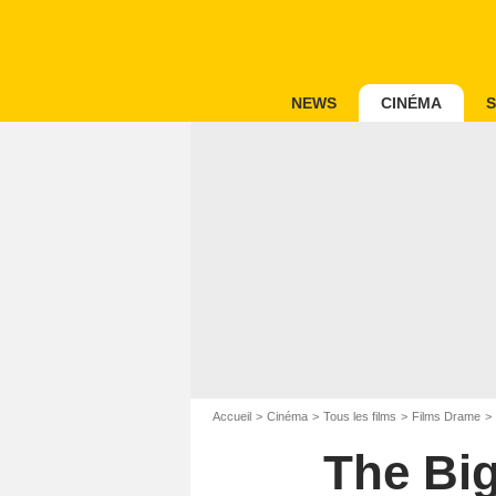
NEWS
CINÉMA
S
Accueil
Cinéma
Tous les films
Films Drame
The Big