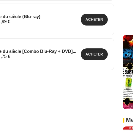
 du siècle (Blu-ray)
ACHETER
4,99 €
e du siècle [Combo Blu-Ray + DVD]...
ACHETER
4,75 €
Me