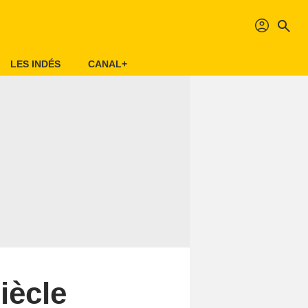
profil
search
LES INDÉS
CANAL+
iècle