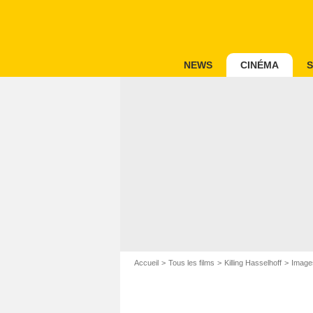
NEWS
CINÉMA
S
Accueil
Tous les films
Killing Hasselhoff
Images