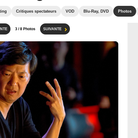
ting
Critiques spectateurs
VOD
Blu-Ray, DVD
Photos
NTE
3
/ 8 Photos
SUIVANTE