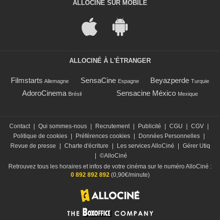
ALLOCINÉ SUR MOBILE
ALLOCINÉ À L'ÉTRANGER
Filmstarts
SensaCine
Beyazperde
Allemagne
Espagne
Turquie
AdoroCinema
Sensacine México
Brésil
Mexique
Contact
|
Qui sommes-nous
|
Recrutement
|
Publicité
|
CGU
|
CGV
|
Politique de cookies
|
Préférences cookies
|
Données Personnelles
|
Revue de presse
|
Charte d'écriture
|
Les services AlloCiné
|
Gérer Utiq
|
©AlloCiné
Retrouvez tous les horaires et infos de votre cinéma sur le numéro AlloCiné :
0 892 892 892
(0,90€/minute)