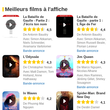
Meilleurs films à l'affiche
La Bataille de
La Bataille de
Gaulle - Partie 2 :
Gaulle - partie 1 :
J’écris ton nom
L'Âge de Fer
4,5
4,4
De Antonin Baudry
De Antonin Baudry
Avec Simon Abkarian,
Avec Simon Abkarian,
Niels Schneider,
Simon Russell Beale,
Anamaria Vartolomei
Florian Lesieur
Bande-annonce
Bande-annonce
L'Odyssée
Jim Queen
4,3
4,3
De Christopher Nolan
De Marco Nguyen,
Nicolas Athane
Avec Matt Damon, Tom
Holland, Anne
Avec Alex Ramires,
Hathaway
Jérémy Gillet, Shirley
Souagnon
Bande-annonce
Bande-annonce
In Waves
Spider-Man: Brand
New Day
4,2
4,1
De Phuong Mai
Nguyen
De Destin Daniel