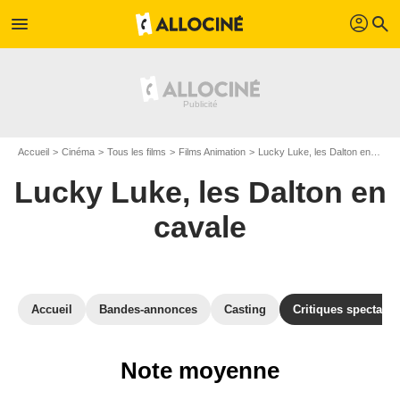
profil
menu
search
Accueil
Cinéma
Tous les films
Films Animation
Lucky Luke, les Dalton en cavale
Lucky Luke, les Dalton en
cavale
Accueil
Bandes-annonces
Casting
Critiques spectateu
Note moyenne