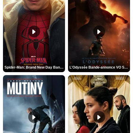
Spider-Man: Brand New Day Bande-annonce VO STFR
L'Odyssée Bande-annonce VO STFR