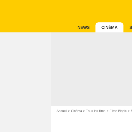
NEWS
CINÉMA
S
Accueil
Cinéma
Tous les films
Films Biopic