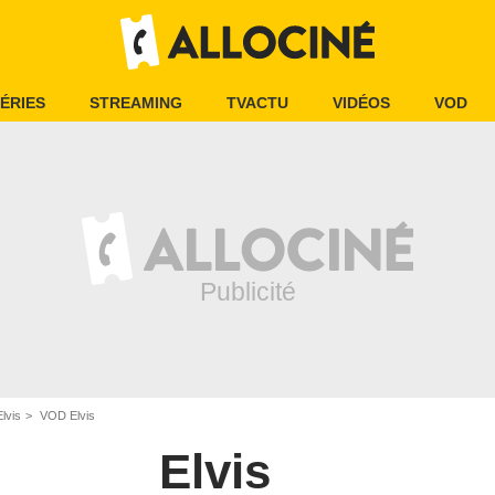
ÉRIES
STREAMING
TVACTU
VIDÉOS
VOD
Elvis
VOD Elvis
Elvis