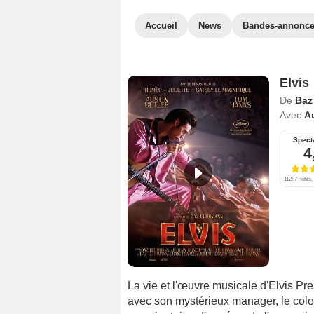
Accueil
News
Bandes-annonc
Elvis
De
Baz
Avec
Au
Spect
4
11287 notes, 
La vie et l'œuvre musicale d'Elvis Pr
avec son mystérieux manager, le colon