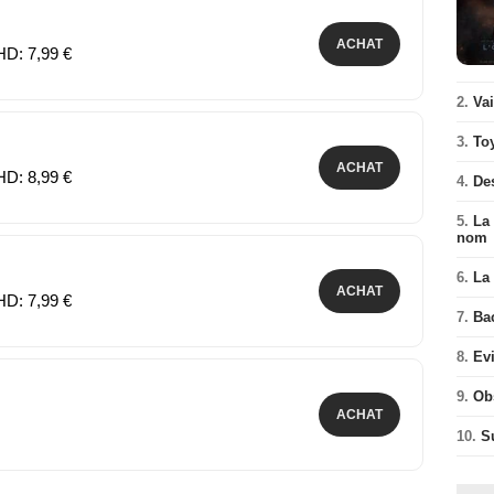
ACHAT
HD: 7,99 €
2.
Va
3.
To
ACHAT
HD: 8,99 €
4.
De
5.
La 
nom
6.
La 
ACHAT
HD: 7,99 €
7.
Ba
8.
Ev
9.
Ob
ACHAT
10.
S