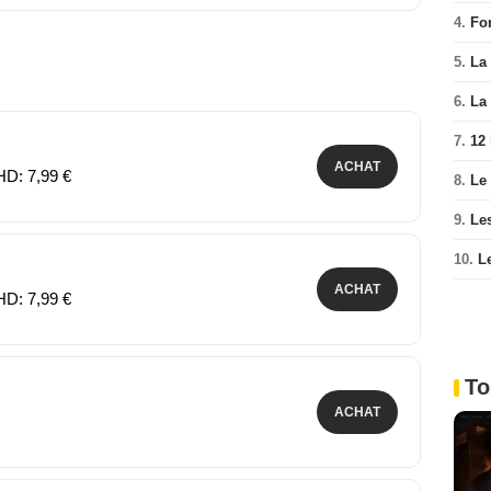
4.
Fo
5.
La 
6.
La 
7.
12
ACHAT
HD: 7,99 €
8.
Le
9.
Le
10.
L
ACHAT
HD: 7,99 €
To
ACHAT