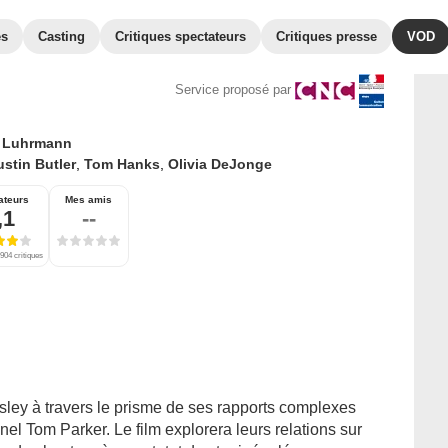
es
Casting
Critiques spectateurs
Critiques presse
VOD
Service proposé par
 Luhrmann
stin Butler
,
Tom Hanks
,
Olivia DeJonge
ateurs
Mes amis
,1
--
904 critiques
esley à travers le prisme de ses rapports complexes
el Tom Parker. Le film explorera leurs relations sur