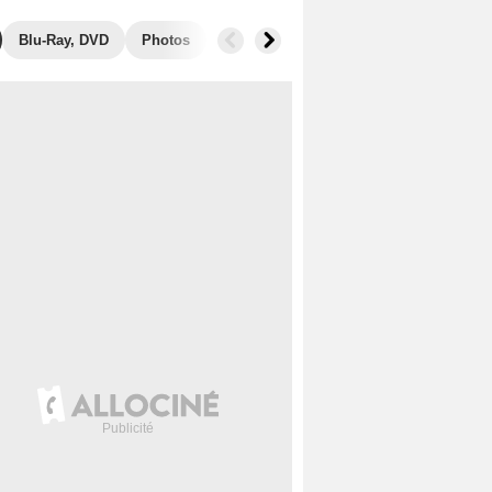
Blu-Ray, DVD
Photos
Secrets de tournage
Box Office