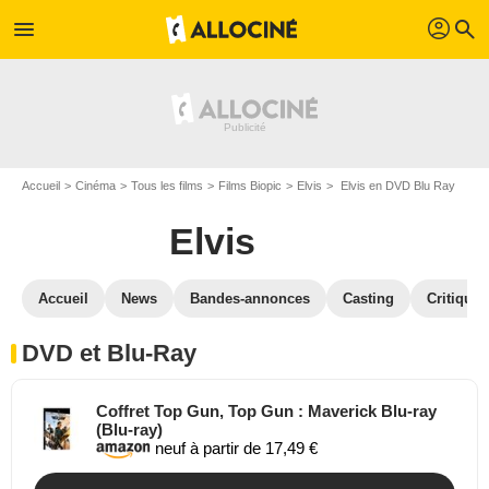
profil
menu
search
Accueil
Cinéma
Tous les films
Films Biopic
Elvis
Elvis en DVD Blu Ray
Elvis
Accueil
News
Bandes-annonces
Casting
Critiques
DVD et Blu-Ray
Coffret Top Gun, Top Gun : Maverick Blu-ray
(Blu-ray)
neuf à partir de 17,49 €