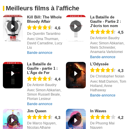
Meilleurs films à l'affiche
Kill Bill: The Whole
La Bataille de
Bloody Affair
Gaulle - Partie 2 :
J’écris ton nom
4,6
4,5
De Quentin Tarantino
De Antonin Baudry
Avec Uma Thurman,
David Carradine, Lucy
Avec Simon Abkarian,
Liu
Niels Schneider,
Anamaria Vartolomei
Bande-annonce
Bande-annonce
La Bataille de
L'Odyssée
Gaulle - partie 1 :
4,3
L'Âge de Fer
De Christopher Nolan
4,4
Avec Matt Damon, Tom
De Antonin Baudry
Holland, Anne
Avec Simon Abkarian,
Hathaway
Simon Russell Beale,
Bande-annonce
Florian Lesieur
Bande-annonce
Jim Queen
In Waves
4,3
4,2
De Marco Nguyen,
De Phuong Mai
Nicolas Athane
Nguyen