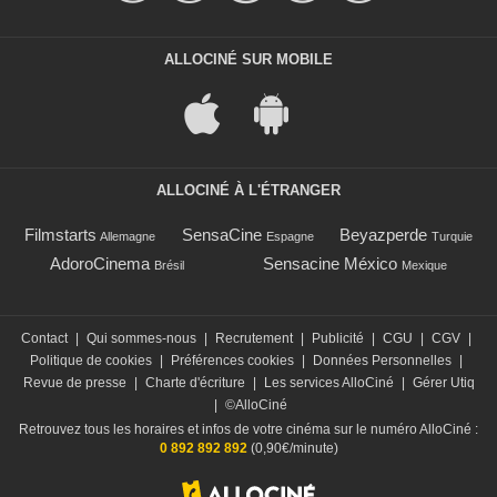
ALLOCINÉ SUR MOBILE
ALLOCINÉ À L'ÉTRANGER
Filmstarts
SensaCine
Beyazperde
Allemagne
Espagne
Turquie
AdoroCinema
Sensacine México
Brésil
Mexique
Contact
|
Qui sommes-nous
|
Recrutement
|
Publicité
|
CGU
|
CGV
|
Politique de cookies
|
Préférences cookies
|
Données Personnelles
|
Revue de presse
|
Charte d'écriture
|
Les services AlloCiné
|
Gérer Utiq
|
©AlloCiné
Retrouvez tous les horaires et infos de votre cinéma sur le numéro AlloCiné :
0 892 892 892
(0,90€/minute)