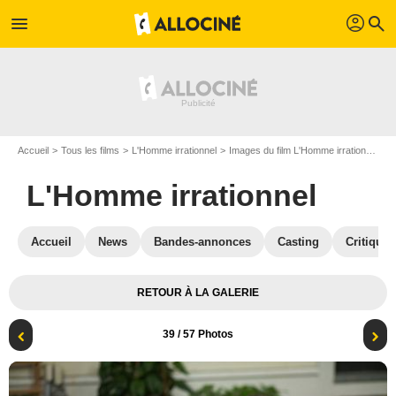
profil
menu
search
Accueil
Tous les films
L'Homme irrationnel
Images du film L'Homme irrationnel
P
L'Homme irrationnel
Accueil
News
Bandes-annonces
Casting
Critiques
RETOUR À LA GALERIE
39
/ 57 Photos