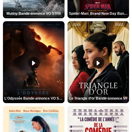
Mutiny Bande-annonce VO STFR
Spider-Man: Brand New Day Bande-annonce VO STFR
L'Odyssée Bande-annonce VO STFR
Le Triangle d'or Bande-annonce VF