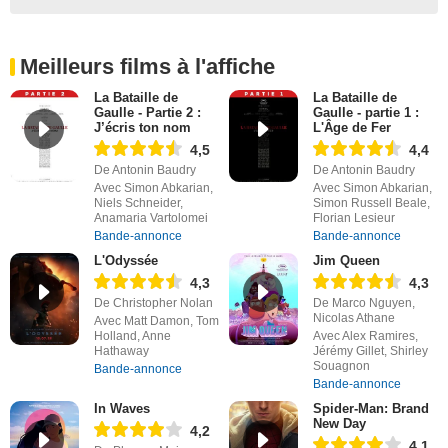
Meilleurs films à l'affiche
La Bataille de
La Bataille de
Gaulle - Partie 2 :
Gaulle - partie 1 :
J’écris ton nom
L'Âge de Fer
4,5
4,4
De Antonin Baudry
De Antonin Baudry
Avec Simon Abkarian,
Avec Simon Abkarian,
Niels Schneider,
Simon Russell Beale,
Anamaria Vartolomei
Florian Lesieur
Bande-annonce
Bande-annonce
L'Odyssée
Jim Queen
4,3
4,3
De Christopher Nolan
De Marco Nguyen,
Nicolas Athane
Avec Matt Damon, Tom
Holland, Anne
Avec Alex Ramires,
Hathaway
Jérémy Gillet, Shirley
Souagnon
Bande-annonce
Bande-annonce
In Waves
Spider-Man: Brand
New Day
4,2
4,1