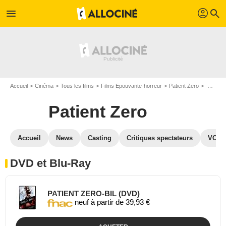
profil
menu
search
Accueil
Cinéma
Tous les films
Films Epouvante-horreur
Patient Zero
Patient Zero en DVD Blu Ray
Patient Zero
Accueil
News
Casting
Critiques spectateurs
VOD
DVD et Blu-Ray
PATIENT ZERO-BIL (DVD)
neuf à partir de 39,93 €