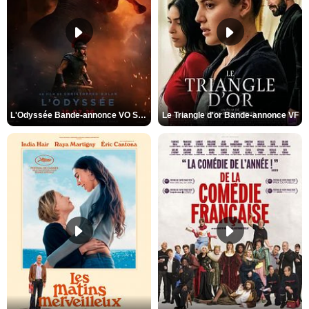
L'Odyssée Bande-annonce VO STFR
Le Triangle d'or Bande-annonce VF