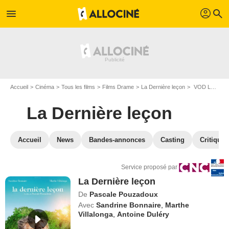
profil
menu
search
Accueil
Cinéma
Tous les films
Films Drame
La Dernière leçon
VOD La Dernière leçon
La Dernière leçon
Accueil
News
Bandes-annonces
Casting
Critiques
Service proposé par
La Dernière leçon
De
Pascale Pouzadoux
Avec
Sandrine Bonnaire
,
Marthe
Villalonga
,
Antoine Duléry