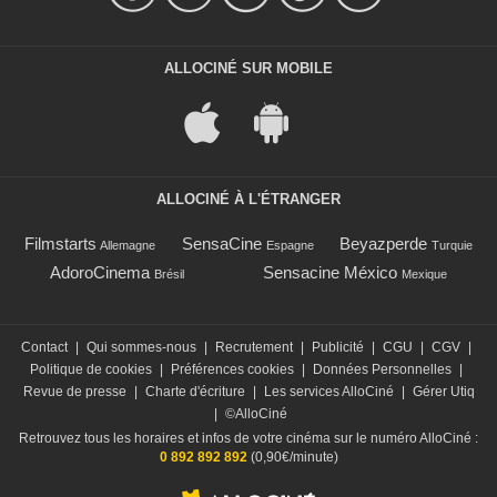
ALLOCINÉ SUR MOBILE
ALLOCINÉ À L'ÉTRANGER
Filmstarts
SensaCine
Beyazperde
Allemagne
Espagne
Turquie
AdoroCinema
Sensacine México
Brésil
Mexique
Contact
|
Qui sommes-nous
|
Recrutement
|
Publicité
|
CGU
|
CGV
|
Politique de cookies
|
Préférences cookies
|
Données Personnelles
|
Revue de presse
|
Charte d'écriture
|
Les services AlloCiné
|
Gérer Utiq
|
©AlloCiné
Retrouvez tous les horaires et infos de votre cinéma sur le numéro AlloCiné :
0 892 892 892
(0,90€/minute)