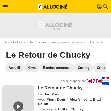
profil
menu
search
Accueil
Cinéma
Tous les films
Films Epouvante-horreur
Le Retour de Chucky
Le Retour de Chucky
Accueil
News
Bandes-annonces
Casting
Critiques
Service proposé par
Le Retour de Chucky
De
Don Mancini
Avec
Fiona Dourif
,
Alex Vincent
,
Brad
Dourif
Titre original
Cult of Chucky