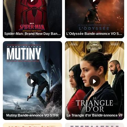
Spider-Man: Brand New Day Bande-annonce VO STFR
L'Odyssée Bande-annonce VO STFR
Mutiny Bande-annonce VO STFR
Le Triangle d'or Bande-annonce VF