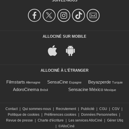
SUIVEZ-NOUS
ALLOCINÉ SUR MOBILE
ALLOCINÉ À L'ÉTRANGER
Filmstarts
SensaCine
Beyazperde
Allemagne
Espagne
Turquie
AdoroCinema
Sensacine México
Brésil
Mexique
Contact
|
Qui sommes-nous
|
Recrutement
|
Publicité
|
CGU
|
CGV
|
Politique de cookies
|
Préférences cookies
|
Données Personnelles
|
Revue de presse
|
Charte d'écriture
|
Les services AlloCiné
|
Gérer Utiq
|
©AlloCiné