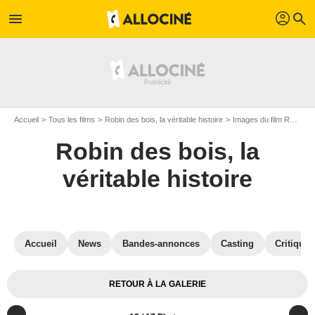
profil
menu
search
Accueil
Tous les films
Robin des bois, la véritable histoire
Images du film Robin des bois, la véritable histoire
Robin des bois, la
véritable histoire
Accueil
News
Bandes-annonces
Casting
Critiques
RETOUR À LA GALERIE