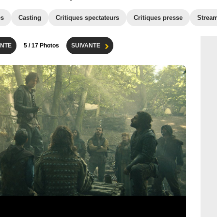
es
Casting
Critiques spectateurs
Critiques presse
Strea
NTE
5
/ 17 Photos
SUIVANTE