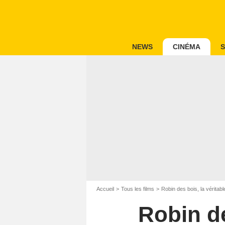
NEWS
CINÉMA
S
Accueil
Tous les films
Robin des bois, la véritabl
Robin de