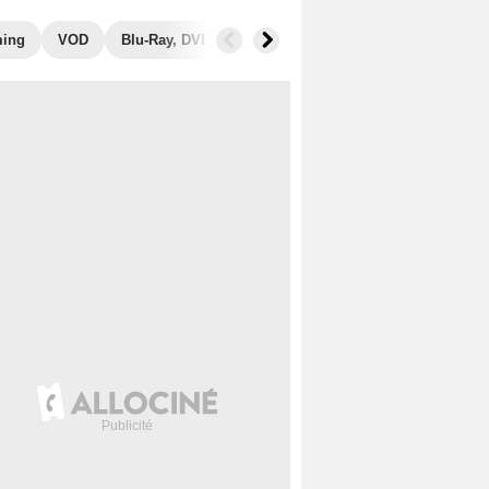
ming
VOD
Blu-Ray, DVD
Photos
Secrets de tournage