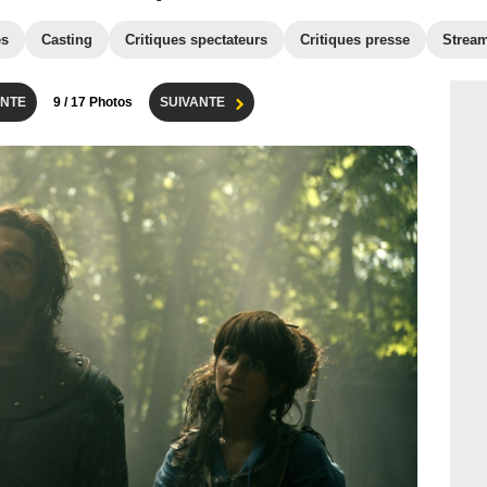
es
Casting
Critiques spectateurs
Critiques presse
Strea
NTE
9
/ 17 Photos
SUIVANTE