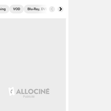
ming
VOD
Blu-Ray, DVD
Photos
Secrets de tournage