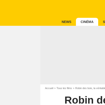
NEWS
CINÉMA
S
Accueil
Tous les films
Robin des bois, la véritabl
Robin de