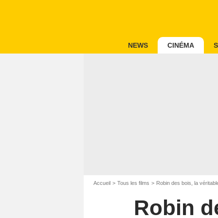
NEWS
CINÉMA
S
Accueil
Tous les films
Robin des bois, la véritabl
Robin de