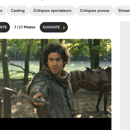
es
Casting
Critiques spectateurs
Critiques presse
Strea
NTE
7
/ 17 Photos
SUIVANTE