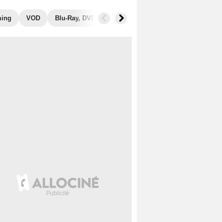
ming
VOD
Blu-Ray, DVD
Photos
Secrets de tournage