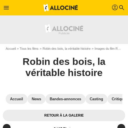
profil
menu
search
Accueil
Tous les films
Robin des bois, la véritable histoire
Images du film Robin des bois, la véritable histoire
Robin des bois, la
véritable histoire
Accueil
News
Bandes-annonces
Casting
Critiques
RETOUR À LA GALERIE