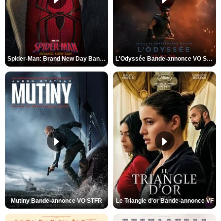
Spider-Man: Brand New Day Bande-annonce VO STFR
L'Odyssée Bande-annonce VO STFR
Mutiny Bande-annonce VO STFR
Le Triangle d'or Bande-annonce VF