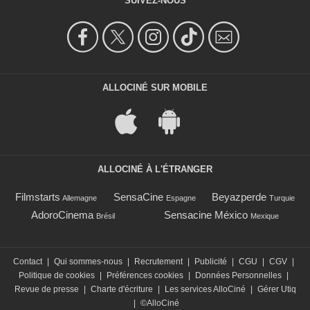
SUIVEZ-NOUS
ALLOCINÉ SUR MOBILE
ALLOCINÉ À L'ÉTRANGER
Filmstarts
SensaCine
Beyazperde
Allemagne
Espagne
Turquie
AdoroCinema
Sensacine México
Brésil
Mexique
Contact
|
Qui sommes-nous
|
Recrutement
|
Publicité
|
CGU
|
CGV
|
Politique de cookies
|
Préférences cookies
|
Données Personnelles
|
Revue de presse
|
Charte d'écriture
|
Les services AlloCiné
|
Gérer Utiq
|
©AlloCiné