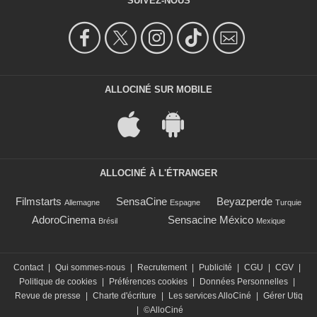
SUIVEZ-NOUS
ALLOCINÉ SUR MOBILE
ALLOCINÉ À L'ÉTRANGER
Filmstarts
SensaCine
Beyazperde
Allemagne
Espagne
Turquie
AdoroCinema
Sensacine México
Brésil
Mexique
Contact
|
Qui sommes-nous
|
Recrutement
|
Publicité
|
CGU
|
CGV
|
Politique de cookies
|
Préférences cookies
|
Données Personnelles
|
Revue de presse
|
Charte d'écriture
|
Les services AlloCiné
|
Gérer Utiq
|
©AlloCiné