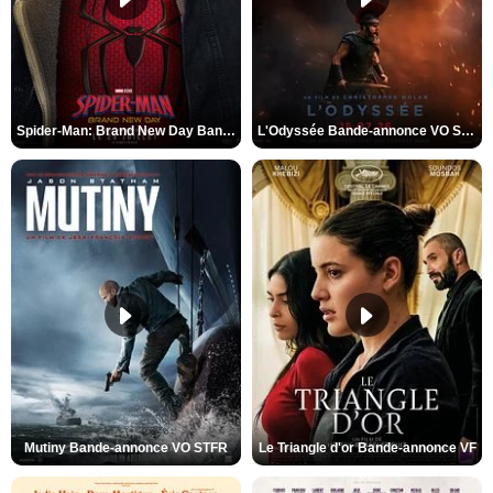
Spider-Man: Brand New Day Bande-annonce VO STFR
L'Odyssée Bande-annonce VO STFR
Mutiny Bande-annonce VO STFR
Le Triangle d'or Bande-annonce VF