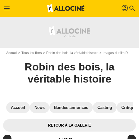
profil
menu
search
Accueil
Tous les films
Robin des bois, la véritable histoire
Images du film Robin des bois, la véritable histoire
Robin des bois, la
véritable histoire
Accueil
News
Bandes-annonces
Casting
Critiques
RETOUR À LA GALERIE