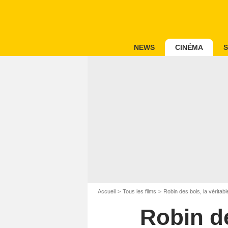
NEWS
CINÉMA
S
Accueil
Tous les films
Robin des bois, la véritabl
Robin de