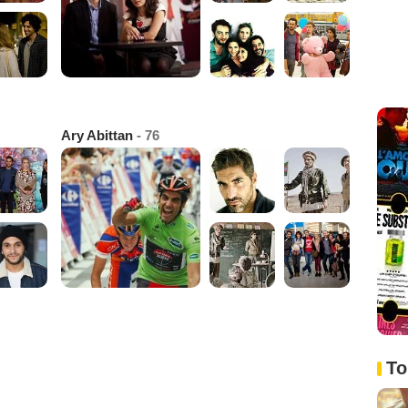
Ary Abittan
- 76
To