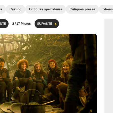
es
Casting
Critiques spectateurs
Critiques presse
Strea
NTE
2
/ 17 Photos
SUIVANTE