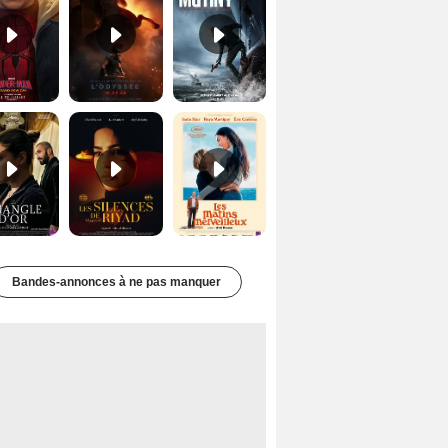
Le Triangle d'or Bande-annonce VF
Les Silences de Riyad Bande-annonce VO STFR
Les Matins merveilleux Bande-annonce VF
Bandes-annonces à ne pas manquer