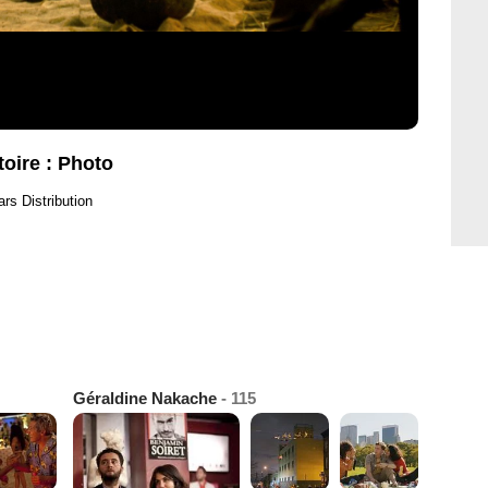
toire : Photo
rs Distribution
Géraldine Nakache
- 115