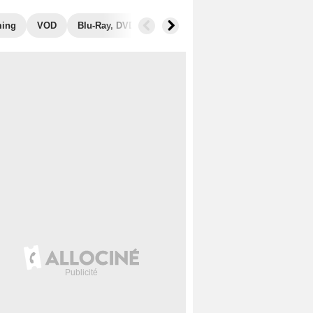
ming
VOD
Blu-Ray, DVD
Photos
Secrets de tournage