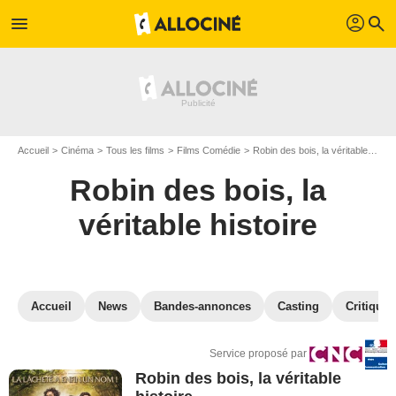
profil
menu
search
Accueil
Cinéma
Tous les films
Films Comédie
Robin des bois, la véritable histoire
Robin des bois, la
véritable histoire
Accueil
News
Bandes-annonces
Casting
Critiques
Service proposé par
Robin des bois, la véritable