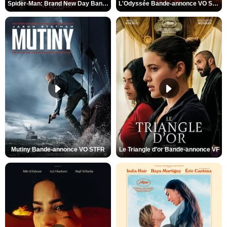
Spider-Man: Brand New Day Bande-annonce VO STFR
L'Odyssée Bande-annonce VO STFR
Mutiny Bande-annonce VO STFR
Le Triangle d'or Bande-annonce VF