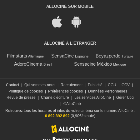
ALLOCINÉ SUR MOBILE
ALLOCINÉ À L'ÉTRANGER
Filmstarts
SensaCine
Beyazperde
Allemagne
Espagne
Turquie
AdoroCinema
Sensacine México
Brésil
Mexique
Contact
|
Qui sommes-nous
|
Recrutement
|
Publicité
|
CGU
|
CGV
|
Politique de cookies
|
Préférences cookies
|
Données Personnelles
|
Revue de presse
|
Charte d'écriture
|
Les services AlloCiné
|
Gérer Utiq
|
©AlloCiné
Retrouvez tous les horaires et infos de votre cinéma sur le numéro AlloCiné :
0 892 892 892
(0,90€/minute)