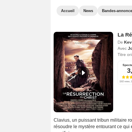
Accueil
News
Bandes-annonc
La Ré
De
Kev
Avec
J
Titre or
Spect
3
1162 notes, 1
Clavius, un puissant tribun militaire
résoudre le mystère entourant ce qu