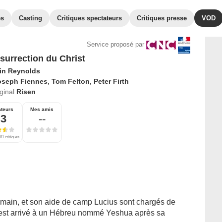
es
Casting
Critiques spectateurs
Critiques presse
VOD
Service proposé par
surrection du Christ
in Reynolds
oseph Fiennes
,
Tom Felton
,
Peter Firth
iginal
Risen
ateurs
Mes amis
,3
--
81 critiques
 romain, et son aide de camp Lucius sont chargés de
i est arrivé à un Hébreu nommé Yeshua après sa