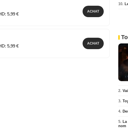
10.
L
ACHAT
HD: 5,99 €
To
ACHAT
HD: 5,99 €
2.
Va
3.
To
4.
De
5.
La 
nom