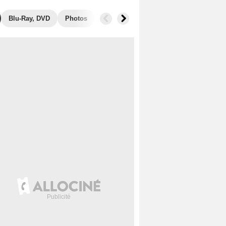
Blu-Ray, DVD
Photos
Musique
Secrets de tournage
B