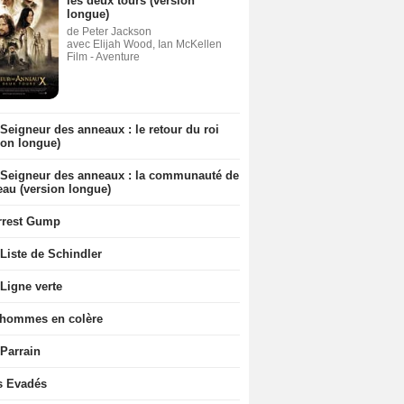
les deux tours (version
longue)
de Peter Jackson
avec Elijah Wood, Ian McKellen
Film - Aventure
Seigneur des anneaux : le retour du roi
ion longue)
 Seigneur des anneaux : la communauté de
eau (version longue)
rrest Gump
Liste de Schindler
Ligne verte
 hommes en colère
 Parrain
s Evadés