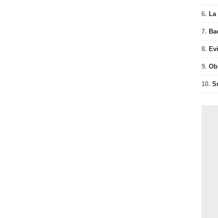
6.
La 
7.
Ba
8.
Ev
9.
Ob
10.
S