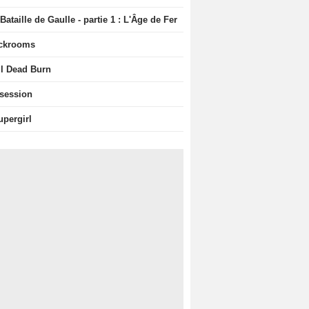
Bataille de Gaulle - partie 1 : L'Âge de Fer
ckrooms
il Dead Burn
session
upergirl