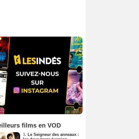
illeurs films en VOD
1.
Le Seigneur des anneaux :