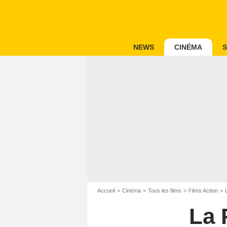
NEWS
CINÉMA
S
Accueil
Cinéma
Tous les films
Films Action
La 