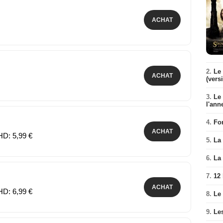
ACHAT
2.
Le 
ACHAT
(vers
3.
Le
l'ann
4.
Fo
ACHAT
HD: 5,99 €
5.
La 
6.
La 
7.
12
ACHAT
HD: 6,99 €
8.
Le
9.
Le