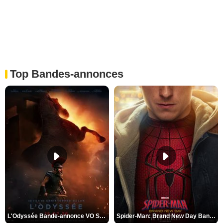
Top Bandes-annonces
L'Odyssée Bande-annonce VO STFR
Spider-Man: Brand New Day Bande-annonce VO STFR