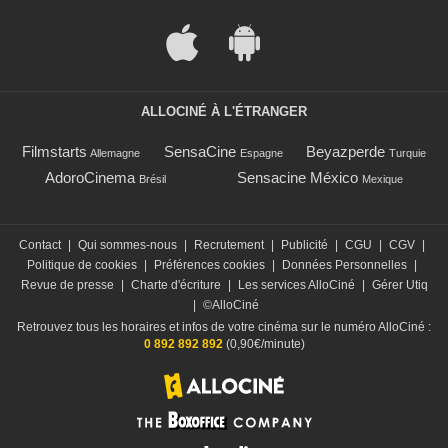
ALLOCINÉ À L'ÉTRANGER
Filmstarts
SensaCine
Beyazperde
Allemagne
Espagne
Turquie
AdoroCinema
Sensacine México
Brésil
Mexique
Contact
|
Qui sommes-nous
|
Recrutement
|
Publicité
|
CGU
|
CGV
|
Politique de cookies
|
Préférences cookies
|
Données Personnelles
|
Revue de presse
|
Charte d'écriture
|
Les services AlloCiné
|
Gérer Utiq
|
©AlloCiné
Retrouvez tous les horaires et infos de votre cinéma sur le numéro AlloCiné :
0 892 892 892
(0,90€/minute)