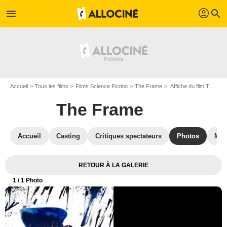
profil
menu
search
Accueil
Tous les films
Films Science Fiction
The Frame
Affiche du film The Frame - Photo 1
The Frame
Accueil
Casting
Critiques spectateurs
Photos
Mus
RETOUR À LA GALERIE
1
/ 1 Photo