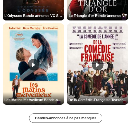
L'Odyssée Bande-annonce VO STFR
Le Triangle d'or Bande-annonce VF
Les Matins merveilleux Bande-annonce VF
De la Comédie-Française Teaser VF
Bandes-annonces à ne pas manquer