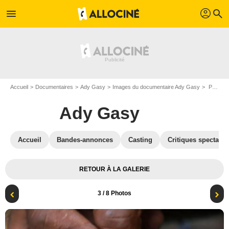
profil
menu
search
Accueil
Documentaires
Ady Gasy
Images du documentaire Ady Gasy
Photo du film Ady Gasy - Photo 3
Ady Gasy
Accueil
Bandes-annonces
Casting
Critiques spectateu
RETOUR À LA GALERIE
3
/ 8 Photos