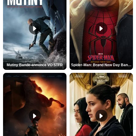
Mutiny Bande-annonce VO STFR
Spider-Man: Brand New Day Bande-annonce VO STFR