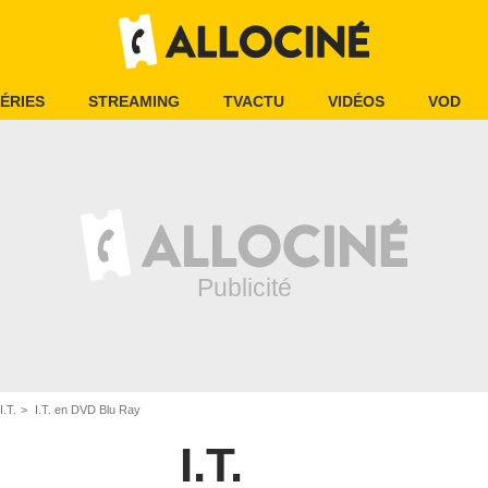
ÉRIES
STREAMING
TVACTU
VIDÉOS
VOD
I.T.
I.T. en DVD Blu Ray
I.T.