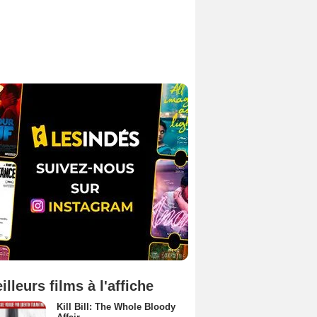
illeurs films à l'affiche
Kill Bill: The Whole Bloody