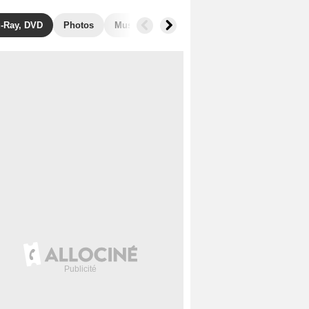
u-Ray, DVD
Photos
Musique
Films similaires