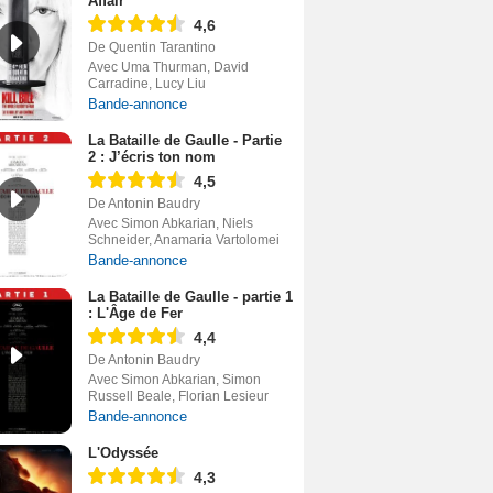
Affair
4,6
De Quentin Tarantino
Avec Uma Thurman, David
Carradine, Lucy Liu
Bande-annonce
La Bataille de Gaulle - Partie
2 : J’écris ton nom
4,5
De Antonin Baudry
Avec Simon Abkarian, Niels
Schneider, Anamaria Vartolomei
Bande-annonce
La Bataille de Gaulle - partie 1
: L'Âge de Fer
4,4
De Antonin Baudry
Avec Simon Abkarian, Simon
Russell Beale, Florian Lesieur
Bande-annonce
L'Odyssée
4,3