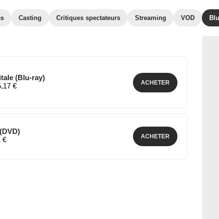
es
Casting
Critiques spectateurs
Streaming
VOD
Bl
itale (Blu-ray)
ACHETER
5,17 €
e (DVD)
ACHETER
1 €